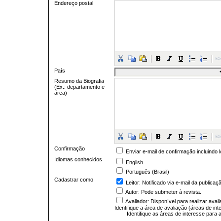
Endereço postal
País
Resumo da Biografia
(Ex.: departamento e
área)
Confirmação
Enviar e-mail de confirmação incluindo 
Idiomas conhecidos
English
Português (Brasil)
Cadastrar como
Leitor
: Notificado via e-mail da publica
Autor
: Pode submeter à revista.
Avaliador
: Disponível para realizar ava
Identifique a área de avaliação (áreas de in
Identifique as áreas de interesse para