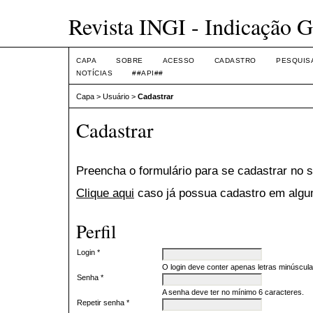
Revista INGI - Indicação G
CAPA
SOBRE
ACESSO
CADASTRO
PESQUIS
NOTÍCIAS
##API##
Capa
>
Usuário
>
Cadastrar
Cadastrar
Preencha o formulário para se cadastrar no 
Clique aqui
caso já possua cadastro em algum
Perfil
Login *
O login deve conter apenas letras minúscula
Senha *
A senha deve ter no mínimo 6 caracteres.
Repetir senha *