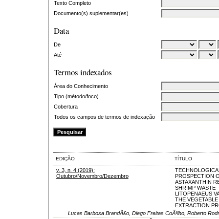
Texto Completo
Documento(s) suplementar(es)
Data
De
Até
Termos indexados
Área do Conhecimento
Tipo (método/foco)
Cobertura
Todos os campos de termos de indexação
EDIÇÃO
TÍTULO
v. 3, n. 4 (2019):
TECHNOLOGICA
Outubro/Novembro/Dezembro
PROSPECTION 
ASTAXANTHIN R
SHRIMP WASTE
LITOPENAEUS V
THE VEGETABLE 
EXTRACTION P
Lucas Barbosa BrandÃ£o, Diego Freitas CoÃªlho, Roberto Rodri