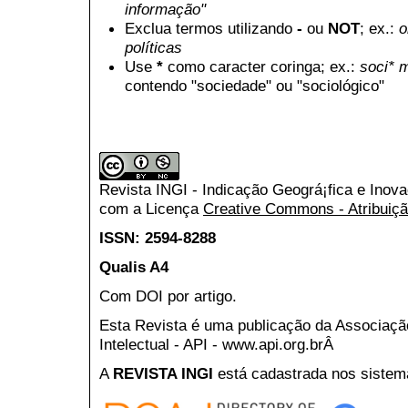
informação"
Exclua termos utilizando
-
ou
NOT
; ex.:
o
políticas
Use
*
como caracter coringa; ex.:
soci* 
contendo "sociedade" ou "sociológico"
Revista INGI - Indicação Geográ¡fica e Inov
com a Licença
Creative Commons - Atribuiçã
ISSN: 2594-8288
Qualis A4
Com DOI por artigo.
Esta Revista é uma publicação da Associaç
Intelectual - API - www.api.org.brÂ
A
REVISTA INGI
está cadastrada nos sistem