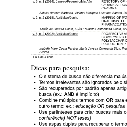
v. 8, n. 1 (2024): Janeiro/Fevereiro/MarÃ§o
RENOTORY OF 
CERAMICS FROM
CAPIVARA
Salatiel Amorim Barbosa, Vivianni Marques Leite dos Santos, 
v. 2, n. 2 (2018): Abril/Maio/Junho
MAPPING OF PA
ORAL DISINTEG
PHARMACEUTIC
ThaÃ­s de Oliveira Costa, LuÃ­s Eduardo Castanheira Costa, An
v. 6, n. 2 (2022): Abril/Maio/Junho
PROSPECTIVE A
BIOPOLYMERS T
POLYSACCHARID
PRODUCTION P
Isabelle Mary Costa Pereira, Marla Jayssa Correa da Silva, Fr
Freitas
1 a 4 de 4 itens
Dicas para pesquisa:
O sistema de busca não diferencia maiú
Termos irrelevantes são ignorados pelo 
São recuperados por padrão apenas arti
busca (ex.:
AND
é implícito)
Combine múltiplos termos com
OR
para e
outro termo; ex.:
educação OR pesquisa
Use parênteses para criar buscas mais 
conferência) NOT teses)
Use aspas duplas para recuperar o termo