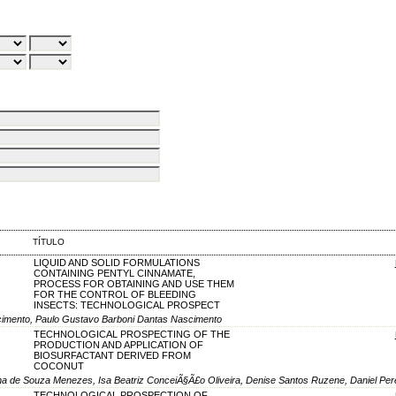
TÍTULO
LIQUID AND SOLID FORMULATIONS
CONTAINING PENTYL CINNAMATE,
PROCESS FOR OBTAINING AND USE THEM
FOR THE CONTROL OF BLEEDING
INSECTS: TECHNOLOGICAL PROSPECT
cimento, Paulo Gustavo Barboni Dantas Nascimento
TECHNOLOGICAL PROSPECTING OF THE
PRODUCTION AND APPLICATION OF
BIOSURFACTANT DERIVED FROM
COCONUT
lena de Souza Menezes, Isa Beatriz ConceiÃ§Ã£o Oliveira, Denise Santos Ruzene, Daniel Pere
TECHNOLOGICAL PROSPECTION OF