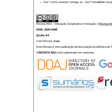
Use
*
como caracter coringa; ex.:
soci* moralidade
recup
Revista INGI - Indicação Geográ¡fica e Inovação.
A
Revista I
ISSN: 2594-8288
Qualis A4
Com DOI por artigo.
Esta Revista é uma publicação da Associação Acadêmica de Pr
A
REVISTA INGI
está cadastrada nos sistemas: