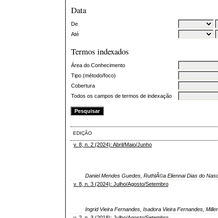
Data
De
Até
Termos indexados
Área do Conhecimento
Tipo (método/foco)
Cobertura
Todos os campos de termos de indexação
EDIÇÃO
v. 8, n. 2 (2024): Abril/Maio/Junho
Daniel Mendes Guedes, RuthlÃ©a Eliennai Dias do Nas
v. 8, n. 3 (2024): Julho/Agosto/Setembro
Ingrid Vieira Fernandes, Isadora Vieira Fernandes, Mil
v. 2, n. 3 (2018): Julho/Agosto/Setembro