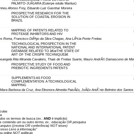
PALMITO-JUÃ‡ARA (Euterpe edulis Martius)
Irineu Afonso Frey, Eduardo Luiz Gasnhar Moreira
PROSPECTIVE RESEARCH FOR THE
SOLUTION OF COASTAL EROSION IN
BRAZIL
MAPPING OF PATENTS RELATED TO
PROTEASE INHIBITORS AND HIV
s Roma, Francisco DiÃªgo da Silva Chagas, Ana LÃºcia Ponte Freitas
TECHNOLOGICAL PROSPECTION IN THE
NATIONAL AND INTERNATIONAL PATENT
DATABASE RELATED TO â€œTHE STATE OF
ART OF THE CRISPR TECHNIQUEâ€
Rosangela Rita Miranda Cavaleiro, Thais de Freitas Suarte, Mauro AndrÃ© Damasceno de Me
PROSPECTIVE STUDY OF FOOD AND
PREBIOTIC INGREDIENTS PATENTS
SUPPLEMENTS AS FOOD
COMPLEMENTATION: A TECHNOLOGICAL
MAPPING
 Mara Barbosa da Cruz, Ana Eleonora Almeida PaixÃ£o, JoÃ£o AntÃ´nio Belmino dos Santos
culas
ca
odos
os termos de busca (ex.:
AND
é implícito)
os contendo um ou outro termo; ex.:
educação OR pesquisa
:
arquivo ((revista OR conferência) NOT teses)
cesso Livre à informação"
ou
online NOT políticas