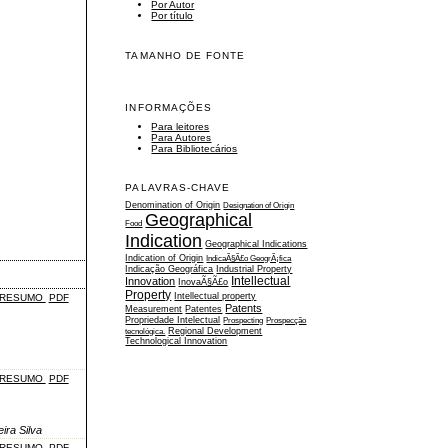
Por Autor
Por título
TAMANHO DE FONTE
INFORMAÇÕES
Para leitores
Para Autores
Para Bibliotecários
PALAVRAS-CHAVE
Denomination of Origin
Designation of Origin
Geographical
Food
Indication
Geographical Indications
Indication of Origin
IndicaÃ§Ã£o GeogrÃ¡fica
Indicação Geográfica
Industrial Property
Intellectual
Innovation
InovaÃ§Ã£o
Property
Intellectual property
RESUMO
PDF
Patents
Measurement
Patentes
Propriedade Intelectual
Prospecting
Prospecção
tecnológica.
Regional Development
Technological Innovation
RESUMO
PDF
ira Silva
RESUMO
PDF