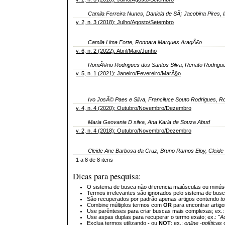
Camila Ferreira Nunes, Daniela de SÃ¡ Jacobina Pires, 
v. 2, n. 3 (2018): Julho/Agosto/Setembro
Camila Lima Forte, Ronnara Marques AragÃ£o
v. 6, n. 2 (2022): Abril/Maio/Junho
RomÃ©rio Rodrigues dos Santos Silva, Renato Rodrigue
v. 5, n. 1 (2021): Janeiro/Fevereiro/MarÃ§o
Ivo JosÃ© Paes e Silva, Franciluce Souto Rodrigues, 
v. 4, n. 4 (2020): Outubro/Novembro/Dezembro
Maria Geovania D silva, Ana Karla de Souza Abud
v. 2, n. 4 (2018): Outubro/Novembro/Dezembro
Cleide Ane Barbosa da Cruz, Bruno Ramos Eloy, Cleide
1 a 8 de 8 itens
Dicas para pesquisa:
O sistema de busca não diferencia maiúsculas ou minús
Termos irrelevantes são ignorados pelo sistema de bus
São recuperados por padrão apenas artigos contendo
t
Combine múltiplos termos com
OR
para encontrar artig
Use parênteses para criar buscas mais complexas; ex.
Use aspas duplas para recuperar o termo exato; ex.:
"A
Exclua termos utilizando
-
ou
NOT
; ex.:
online -políticas