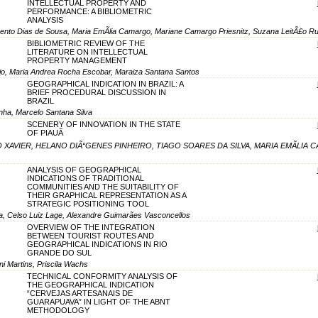
INTELLECTUAL PROPERTY AND
PERFORMANCE: A BIBLIOMETRIC
ANALYSIS
ento Dias de Sousa, Maria EmÃ­lia Camargo, Mariane Camargo Priesnitz, Suzana LeitÃ£o R
BIBLIOMETRIC REVIEW OF THE
LITERATURE ON INTELLECTUAL
PROPERTY MANAGEMENT
ncio, Maria Andrea Rocha Escobar, Maraiza Santana Santos
GEOGRAPHICAL INDICATION IN BRAZIL: A
BRIEF PROCEDURAL DISCUSSION IN
BRAZIL
anha, Marcelo Santana Silva
SCENERY OF INNOVATION IN THE STATE
OF PIAUÃ
 XAVIER, HELANO DIÃ“GENES PINHEIRO, TIAGO SOARES DA SILVA, MARIA EMÃLIA
ANALYSIS OF GEOGRAPHICAL
INDICATIONS OF TRADITIONAL
COMMUNITIES AND THE SUITABILITY OF
THEIR GRAPHICAL REPRESENTATION AS A
STRATEGIC POSITIONING TOOL
sa, Celso Luiz Lage, Alexandre Guimarães Vasconcellos
OVERVIEW OF THE INTEGRATION
BETWEEN TOURIST ROUTES AND
GEOGRAPHICAL INDICATIONS IN RIO
GRANDE DO SUL
i Martins, Priscila Wachs
TECHNICAL CONFORMITY ANALYSIS OF
THE GEOGRAPHICAL INDICATION
“CERVEJAS ARTESANAIS DE
GUARAPUAVA” IN LIGHT OF THE ABNT
METHODOLOGY