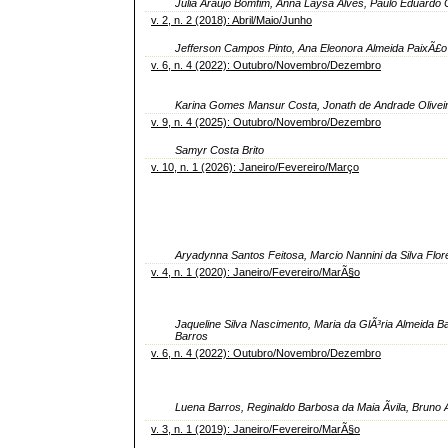
Julia Araújo Bomfim, Anna Laysa Alves, Paulo Eduardo
v. 2, n. 2 (2018): Abril/Maio/Junho
Jefferson Campos Pinto, Ana Eleonora Almeida PaixÃ£o
v. 6, n. 4 (2022): Outubro/Novembro/Dezembro
Karina Gomes Mansur Costa, Jonath de Andrade Olivei
v. 9, n. 4 (2025): Outubro/Novembro/Dezembro
Samyr Costa Brito
v. 10, n. 1 (2026): Janeiro/Fevereiro/Março
Aryadynna Santos Feitosa, Marcio Nannini da Silva Flor
v. 4, n. 1 (2020): Janeiro/Fevereiro/MarÃ§o
Jaqueline Silva Nascimento, Maria da GlÃ³ria Almeida 
Barros
v. 6, n. 4 (2022): Outubro/Novembro/Dezembro
Luena Barros, Reginaldo Barbosa da Maia Ãvila, Bruno
v. 3, n. 1 (2019): Janeiro/Fevereiro/MarÃ§o