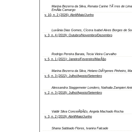
Marina Bezerra da Silva, Renata Carine TÃ´rres de Li
EmÃ­lia Camargo
v. 10, n. 2 (2026): Abril/Maio/Junho
Luvânia Dias Gomes, Cícera Isabel Alves Borges de Sous
v. 3, n. 4 (2019): Outubro/Novembro/Dezembro
Rodrigo Pereira Barata, Tecia Vieira Carvalho
v. 5, n. 1 (2021): Janeiro/Fevereiro/MarÃ§o
Marina Bezerra da Silva, Helano DiÃ³genes Pinheiro, M
v. 6, n. 3 (2022): Julho/Agosto/Setembro
Alessandra Staggemeier Londero, Nathalia Zampieri Antu
v. 2, n. 3 (2018): Julho/Agosto/Setembro
Valdir Silva ConceiÃ§Ã£o, Angela Machado Rocha
v. 3, n. 2 (2019): Abril/Maio/Junho
Shana Sabbado Flores, Ivanira Falcade