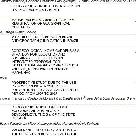
 Conrado Marinho, Gabrielle Fernandes Albuquerque, Suzana Leitão Russo, Cláudia do Ó Pe
GEOGRAPHICAL INDICATION: A STUDY ON
ITS LEGAL ASPECTS IN BRAZIL
MARKET ASPECTS ARISING FROM THE
REGISTRATION OF GEOGRAPHICAL
INDICATION
ra, Thiago Cunha Soares
MAIN DIFFERENCES BETWEEN BRAND
AND GEOGRAPHIC INDICATION IN BRAZIL
AGROECOLOGICAL HOME GARDENS AS A
STRATEGY FOR EDUCATION AND
SUSTAINABLE LIVELIHOODS: AN
INTEGRATED PROPOSAL FOR
INTELLECTUAL PROPERTY PROTECTION
AND SOCIAL INNOVATION IN RURAL
MARANHÃO
encio
PROSPECTIVE STUDY DUE TO THE USE
OF SOYBEAN ISOFLAVONE IN THE
PREVENTION OF BREAST CANCER IN THE
PERIOD FROM 1997 TO 2017
Bandeira, Francisco Coelho de Morais Filho, Dandara de FÃ¡tima Dutra Lobo de Sousa, Brun
GEOGRAPHIC INDICATIONS, LOCAL
ECONOMY AND SUSTAINABLE
DEVELOPMENT: THE GIs OF THE STATE
OF PARÃ
 Alberto Paracampo Mileo, Kariane Mendes Nunes, AntÃ´nio Pinheiro
PROVENANCE INDICATION: A STUDY OF
THE DEPOSITS IN BRAZIL BETWEEN THE