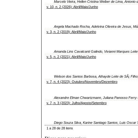
Marcelo Vieira, Hellen Cristina Weiber de Lima, Antonio
v. 10, n. 2 (2026): Abril/Maio/Junho
Angela Machado Rocha, Adelvina Oliveira de Jesus, Már
v. 3, n. 2 (2019): Abril/Maio/Junho
Amanda Lins Cavalcanti Galindo, Vivianni Marques Leit
v. 5, n. 2 (2021): Abril/Maio/Junho
Welson dos Santos Barbosa, Athayde Leite de SÃ¡ Filho
v. 7, n. 4 (2023): Outubro/Novembro/Dezembro
Alexandre Elman Chwartzmann, Juliana Panosso Ferry d
v. 7, n. 3 (2023): Julho/Agosto/Setembro
Diego Souza Silva, Karine Santiago Santos, Luis Oscar 
1 a 28 de 28 itens