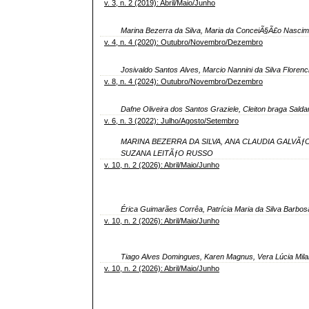
v. 3, n. 2 (2019): Abril/Maio/Junho
Marina Bezerra da Silva, Maria da ConceiÃ§Ã£o Nascim
v. 4, n. 4 (2020): Outubro/Novembro/Dezembro
Josivaldo Santos Alves, Marcio Nannini da Silva Flore
v. 8, n. 4 (2024): Outubro/Novembro/Dezembro
Dafne Oliveira dos Santos Graziele, Cleiton braga Sald
v. 6, n. 3 (2022): Julho/Agosto/Setembro
MARINA BEZERRA DA SILVA, ANA CLAUDIA GALVÃƒO
SUZANA LEITÃƒO RUSSO
v. 10, n. 2 (2026): Abril/Maio/Junho
Érica Guimarães Corrêa, Patrícia Maria da Silva Barbo
v. 10, n. 2 (2026): Abril/Maio/Junho
Tiago Alves Domingues, Karen Magnus, Vera Lúcia Milan
v. 10, n. 2 (2026): Abril/Maio/Junho