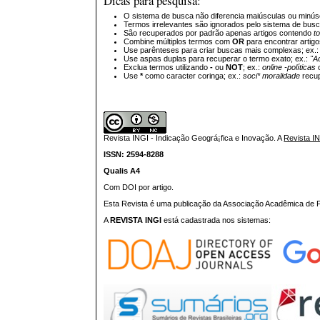
Dicas para pesquisa:
O sistema de busca não diferencia maiúsculas ou minús
Termos irrelevantes são ignorados pelo sistema de bus
São recuperados por padrão apenas artigos contendo
t
Combine múltiplos termos com
OR
para encontrar artig
Use parênteses para criar buscas mais complexas; ex.
Use aspas duplas para recuperar o termo exato; ex.:
"A
Exclua termos utilizando
-
ou
NOT
; ex.:
online -políticas
Use
*
como caracter coringa; ex.:
soci* moralidade
recup
Revista INGI - Indicação Geográ¡fica e Inovação.
A
Revista I
ISSN: 2594-8288
Qualis A4
Com DOI por artigo.
Esta Revista é uma publicação da Associação Acadêmica de Pr
A
REVISTA INGI
está cadastrada nos sistemas: