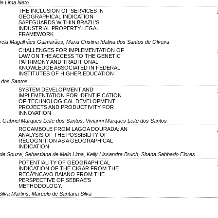
 de Lima Neto
THE INCLUSION OF SERVICES IN
GEOGRAPHICAL INDICATION
SAFEGUARDS WITHIN BRAZIL’S
INDUSTRIAL PROPERTY LEGAL
FRAMEWORK
cia Magalhães Guimarães, Maria Cristina Idalina dos Santos de Olveira
CHALLENGES FOR IMPLEMENTATION OF
LAW ON THE ACCESS TO THE GENETIC
PATRIMONY AND TRADITIONAL
KNOWLEDGE ASSOCIATED IN FEDERAL
INSTITUTES OF HIGHER EDUCATION
e dos Santos
SYSTEM DEVELOPMENT AND
IMPLEMENTATION FOR IDENTIFICATION
OF TECHNOLOGICAL DEVELOPMENT
PROJECTS AND PRODUCTIVITY FOR
INNOVATION
, Gabriel Marques Leite dos Santos, Vivianni Marques Leite dos Santos
ROCAMBOLE FROM LAGOA DOURADA: AN
ANALYSIS OF THE POSSIBILITY OF
RECOGNITION AS A GEOGRAPHICAL
INDICATION
e Souza, Sebastiana de Melo Lima, Kelly Lissandra Bruch, Shana Sabbado Flores
POTENTIALITY OF GEOGRAPHICAL
INDICATION OF THE CIGAR FROM THE
RECÃ”NCAVO BAIANO FROM THE
PERSPECTIVE OF SEBRAE'S
METHODOLOGY.
Silva Martins, Marcelo de Santana Silva