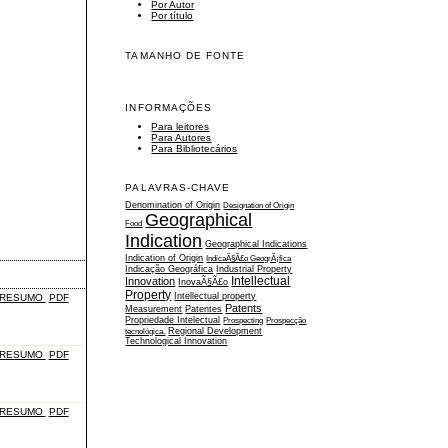
Por Autor
Por título
TAMANHO DE FONTE
INFORMAÇÕES
Para leitores
Para Autores
Para Bibliotecários
PALAVRAS-CHAVE
Denomination of Origin
Designation of Origin
Geographical
Food
Indication
Geographical Indications
Indication of Origin
IndicaÃ§Ã£o GeogrÃ¡fica
Indicação Geográfica
Industrial Property
Intellectual
Innovation
InovaÃ§Ã£o
Property
Intellectual property
RESUMO
PDF
Patents
Measurement
Patentes
Propriedade Intelectual
Prospecting
Prospecção
tecnológica.
Regional Development
Technological Innovation
RESUMO
PDF
RESUMO
PDF