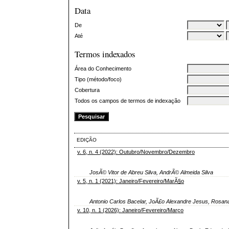
Data
De
Até
Termos indexados
Área do Conhecimento
Tipo (método/foco)
Cobertura
Todos os campos de termos de indexação
EDIÇÃO
v. 6, n. 4 (2022): Outubro/Novembro/Dezembro
JosÃ© Vitor de Abreu Silva, AndrÃ© Almeida Silva
v. 5, n. 1 (2021): Janeiro/Fevereiro/MarÃ§o
Antonio Carlos Bacelar, JoÃ£o Alexandre Jesus, Rosan
v. 10, n. 1 (2026): Janeiro/Fevereiro/Março