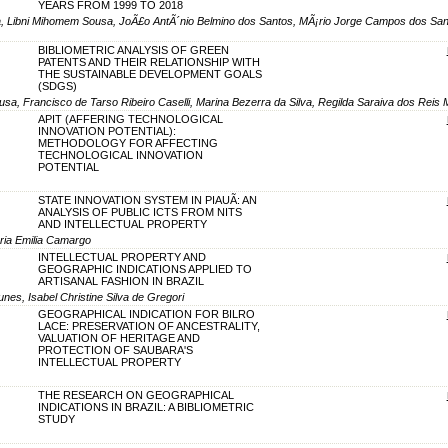
YEARS FROM 1999 TO 2018
ma, Libni Mihomem Sousa, JoÃ£o AntÃ´nio Belmino dos Santos, MÃ¡rio Jorge Campos dos San
BIBLIOMETRIC ANALYSIS OF GREEN
PATENTS AND THEIR RELATIONSHIP WITH
THE SUSTAINABLE DEVELOPMENT GOALS
(SDGS)
a, Francisco de Tarso Ribeiro Caselli, Marina Bezerra da Silva, Regilda Saraiva dos Reis 
APIT (AFFERING TECHNOLOGICAL
INNOVATION POTENTIAL):
METHODOLOGY FOR AFFECTING
TECHNOLOGICAL INNOVATION
POTENTIAL
STATE INNOVATION SYSTEM IN PIAUÃ: AN
ANALYSIS OF PUBLIC ICTS FROM NITS
AND INTELLECTUAL PROPERTY
aria Emilia Camargo
INTELLECTUAL PROPERTY AND
GEOGRAPHIC INDICATIONS APPLIED TO
ARTISANAL FASHION IN BRAZIL
nes, Isabel Christine Silva de Gregori
GEOGRAPHICAL INDICATION FOR BILRO
LACE: PRESERVATION OF ANCESTRALITY,
VALUATION OF HERITAGE AND
PROTECTION OF SAUBARA'S
INTELLECTUAL PROPERTY
THE RESEARCH ON GEOGRAPHICAL
INDICATIONS IN BRAZIL: A BIBLIOMETRIC
STUDY