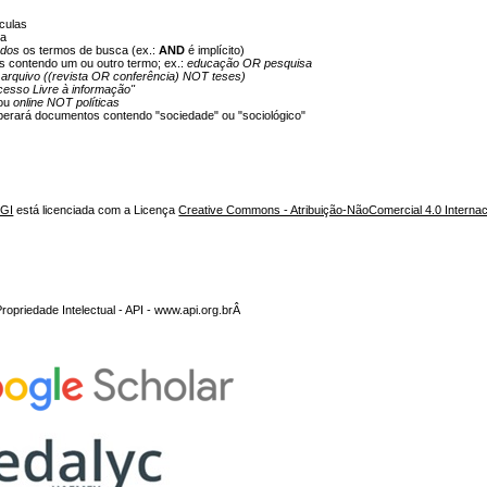
culas
ca
odos
os termos de busca (ex.:
AND
é implícito)
os contendo um ou outro termo; ex.:
educação OR pesquisa
:
arquivo ((revista OR conferência) NOT teses)
cesso Livre à informação"
ou
online NOT políticas
erará documentos contendo "sociedade" ou "sociológico"
NGI
está licenciada com a Licença
Creative Commons - Atribuição-NãoComercial 4.0 Internac
opriedade Intelectual - API - www.api.org.brÂ