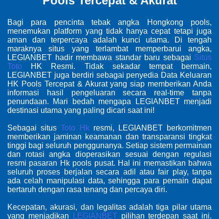
Pools Tercepat & Akurat
Bagi para pencinta tebak angka Hongkong pools,
menemukan platform yang tidak hanya cepat tetapi juga
aman dan terpercaya adalah kunci utama. Di tengah
maraknya situs yang terlambat memperbarui angka,
LEGIANBET hadir membawa standar baru sebagai
Situs
Toto
HK Resmi. Tidak sekadar tempat bermain,
LEGIANBET juga berdiri sebagai penyedia Data Keluaran
HK Pools Tercepat & Akurat yang siap memberikan Anda
informasi hasil pengeluaran secara real-time tanpa
penundaan. Mari bedah mengapa LEGIANBET menjadi
destinasi utama yang paling dicari saat ini!
Sebagai situs
Toto Hk
resmi, LEGIANBET berkomitmen
memberikan jaminan keamanan dan transparansi tingkat
tinggi bagi seluruh penggunanya. Setiap sistem permainan
dan rotasi angka dioperasikan sesuai dengan regulasi
resmi pasaran Hk pools pusat. Hal ini memastikan bahwa
seluruh proses berjalan secara adil atau fair play, tanpa
ada celah manipulasi data, sehingga para pemain dapat
bertaruh dengan rasa tenang dan percaya diri.
Kecepatan, akurasi, dan legalitas adalah tiga pilar utama
yang menjadikan
LEGIANBET
pilihan terdepan saat ini.