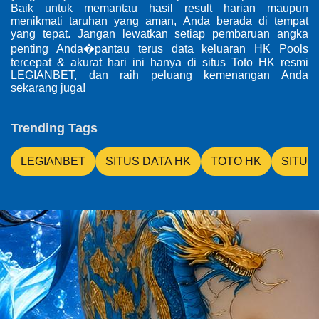
Baik untuk memantau hasil result harian maupun
menikmati taruhan yang aman, Anda berada di tempat
yang tepat. Jangan lewatkan setiap pembaruan angka
penting Anda�pantau terus data keluaran HK Pools
tercepat & akurat hari ini hanya di situs Toto HK resmi
LEGIANBET, dan raih peluang kemenangan Anda
sekarang juga!
Trending Tags
LEGIANBET
SITUS DATA HK
TOTO HK
SITUS