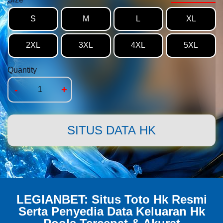
S
M
L
XL
2XL
3XL
4XL
5XL
Quantity
-
+
SITUS DATA HK
LEGIANBET: Situs Toto Hk Resmi
Serta Penyedia Data Keluaran Hk