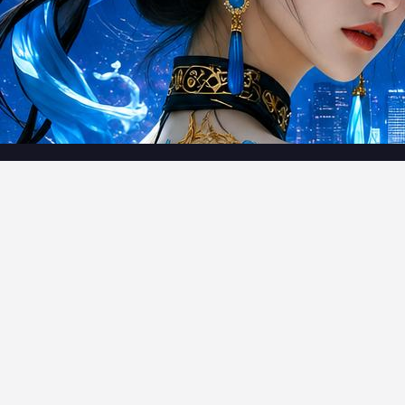
Don't love it? We'll fix it. For free.
100% Free Exchanges.
LEGIANBET
Support
About Us