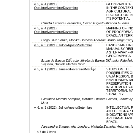
v. 5, n. 4 (2021):
GEOGRAPHICAL 
Outubro/Novembro/Dezembro
IN THE CONTEX
AGRICULTURAL
PRODUCTION IN
ITS POTENTIAL
Claudia Ferreira Fernandes, Cezar Augusto Miranda Guedes
v. 5, n. 4 (2021):
MAPPING OF IND
Outubro/Novembro/Dezembro
OF PROCEDENCE
BRAZILIAN TER
Diego Silva Souza, Monike Barbosa Andrade, Mario Jorge Cam
v. 5, n. 3 (2021): Julho/Agosto/Setembro
HANDICRAFT IN
MANUAL BY RES
A STEP AWAY F
GEOGRAPHICAL 
Bruno de Barros DilÃ¡scio, Mirella de Barros DilÃ¡scio, FabrÃ­
Siqueira, Daniela Martins Diniz
v. 5, n. 1 (2021): Janeiro/Fevereiro/MarÃ§o
STUDY ON THE
POSSIBILITIES O
UAUÃ REGION, B
ENVIRONMENTA
PRESERVATION
INSTRUMENTS A
TERRITORIAL 
STRATEGY
Giovanna Martins Sampaio, Hermes Oliveira Gomes, Janete Apa
Lima
v. 6, n. 3 (2022): Julho/Agosto/Setembro
INTELLECTUAL 
AND GEOGRAPH
INDICATIONS AP
ARTISANAL FASH
BRAZIL
Alessandra Staggemeier Londero, Nathalia Zampieri Antunes, Isa
1 a 7 de 7 itens