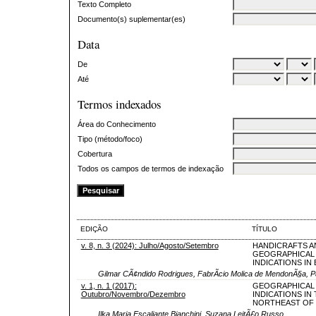
Texto Completo
Documento(s) suplementar(es)
Data
De
Até
Termos indexados
Área do Conhecimento
Tipo (método/foco)
Cobertura
Todos os campos de termos de indexação
EDIÇÃO
TÍTULO
v. 8, n. 3 (2024): Julho/Agosto/Setembro
HANDICRAFTS A
GEOGRAPHICAL
INDICATIONS IN 
Gilmar CÃ¢ndido Rodrigues, FabrÃ­cio Molica de MendonÃ§a, Pa
v. 1, n. 1 (2017):
GEOGRAPHICAL
Outubro/Novembro/Dezembro
INDICATIONS IN
NORTHEAST OF 
Ilka Maria Escaliante Bianchini, Suzana LeitÃ£o Russo