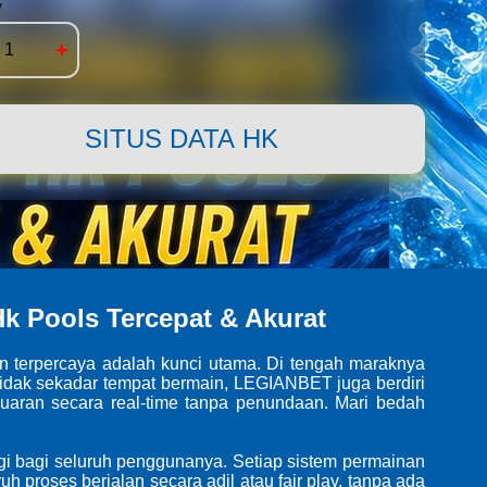
y
+
SITUS DATA HK
k Pools Tercepat & Akurat
n terpercaya adalah kunci utama. Di tengah maraknya
dak sekadar tempat bermain, LEGIANBET juga berdiri
uaran secara real-time tanpa penundaan. Mari bedah
i bagi seluruh penggunanya. Setiap sistem permainan
 proses berjalan secara adil atau fair play, tanpa ada