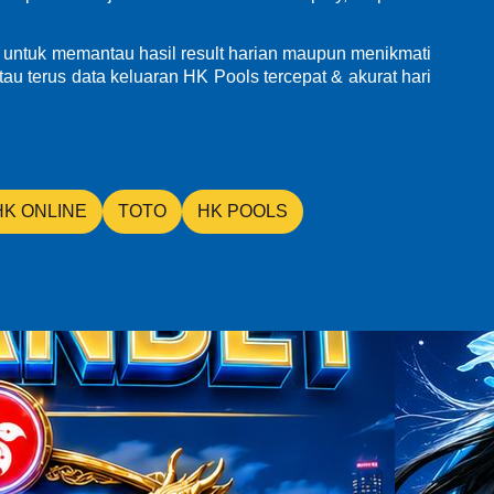
ik untuk memantau hasil result harian maupun menikmati
 terus data keluaran HK Pools tercepat & akurat hari
HK ONLINE
TOTO
HK POOLS