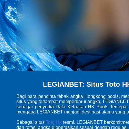
LEGIANBET: Situs Toto Hk
Bagi para pencinta tebak angka Hongkong pools, men
situs yang terlambat memperbarui angka, LEGIANBE
sebagai penyedia Data Keluaran HK Pools Tercepat 
mengapa LEGIANBET menjadi destinasi utama yang pali
Sebagai situs
Toto Hk
resmi, LEGIANBET berkomitmen m
dan rotasi angka dioperasikan sesuai dengan regulasi 