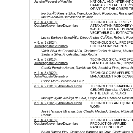
Janeiro/Fevereiro/MarÃ§o
NATIONAL AND INTERNATI
DATABASE RELATED TO â€
OF ART OF THE CRISPR T
Ivo JosÃ© Paes e Silva, Franciluce Souto Rodrigues, Rosangela
Mauro AndrÃ© Damasceno de Melo
v. 3, n. 4 (2019):
TECHNOLOGICAL PROSPE
Outubro/Novembro/Dezembro
ASTAXANTHIN RECOVERY 
WASTE LITOPENAEUS VAN
VEGETABLE OIL EXTRACT
Lucas Barbosa BrandÃ£o, Diego Freitas CoÃªlho, Roberto Rodri
v. 8, n. 3 (2024):
TECHNOLOGICAL PROSPE
Julho/Agosto/Setembro
COCOA SOAP PATENTS
Valdir Silva da ConceiÃ§Ã£o, Cleriston Carlos de Matos, Marin
Santana Silva, Angela Machado Rocha
v. 2, n. 3 (2018):
TECHNOLOGICAL PROSPE
Julho/Agosto/Setembro
PALMITO-JUÃ‡ARA (Euterpe e
Camila Ferreira Nunes, Daniela de SÃ¡ Jacobina Pires, Irineu 
v. 4, n. 3 (2020):
TECHNOLOGIES APPLIED 
Julho/Agosto/Setembro
MANAGEMENT FOR DENG
Cleide Mara Barbosa da Cruz
v. 2, n. 2 (2018): Abril/Maio/Junho
TECHNOLOGIES MAPPING 
GENDER Spondias (ANACA
IN THE LAST 20 YEARS
Monique Ayala AraÃºjo da Silva, Fellipe Alves Ozorio do Nascim
v. 9, n. 2 (2025): Abril/Maio/Junho
TECHNOLOGY AND QUALITY
WORK
José Henrique Miranda, Luiz Claudio Machado Santos, Núbia Mo
Dantas
v. 2, n. 4 (2018):
TECHNOLOGY MAPPING T
Outubro/Novembro/Dezembro
PRODUCTION APPLIED
NANOTECHNOLOGY
Bruno Ramos Eloy, Cleide Ane Barbosa da Cruz, Cleide Mara B