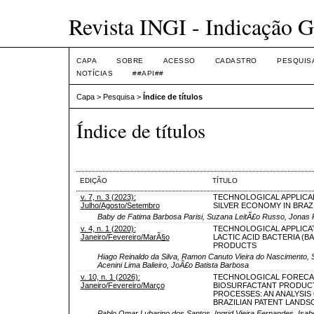
Revista INGI - Indicação G
CAPA
SOBRE
ACESSO
CADASTRO
PESQUIS
NOTÍCIAS
##API##
Capa
>
Pesquisa
>
Índice de títulos
Índice de títulos
EDIÇÃO
TÍTULO
v. 7, n. 3 (2023):
TECHNOLOGICAL APPLICAB
Julho/Agosto/Setembro
SILVER ECONOMY IN BRAZ
Baby de Fatima Barbosa Parisi, Suzana LeitÃ£o Russo, Jonas 
v. 4, n. 1 (2020):
TECHNOLOGICAL APPLICA
Janeiro/Fevereiro/MarÃ§o
LACTIC ACID BACTERIA (BAL
PRODUCTS
Hiago Reinaldo da Silva, Ramon Canuto Vieira do Nascimento, 
Acenini Lima Balieiro, JoÃ£o Batista Barbosa
v. 10, n. 1 (2026):
TECHNOLOGICAL FORECA
Janeiro/Fevereiro/Março
BIOSURFACTANT PRODUC
PROCESSES: AN ANALYSIS
BRAZILIAN PATENT LANDS
Pablo Omar Lubarino dos Santos, Ingrid Vieira Fernandes, Isab