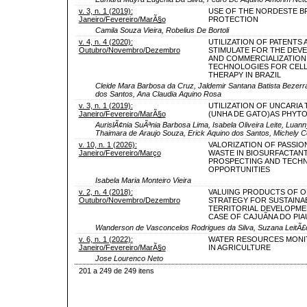
v. 3, n. 1 (2019):
USE OF THE NORDESTE BR
Janeiro/Fevereiro/MarÃ§o
PROTECTION
Camila Souza Vieira, Robelius De Bortoli
v. 4, n. 4 (2020):
UTILIZATION OF PATENTS A
Outubro/Novembro/Dezembro
STIMULATE FOR THE DEV
AND COMMERCIALIZATION
TECHNOLOGIES FOR CEL
THERAPY IN BRAZIL
Cleide Mara Barbosa da Cruz, Jaldemir Santana Batista Bezerr
dos Santos, Ana Claudia Aquino Rosa
v. 3, n. 1 (2019):
UTILIZATION OF UNCARIA
Janeiro/Fevereiro/MarÃ§o
(UNHA DE GATO)AS PHYT
AurislÃ¢nia SuÃªnia Barbosa Lima, Isabela Oliveira Leite, Luann
Thaimara de Araujo Souza, Erick Aquino dos Santos, Michely Co
v. 10, n. 1 (2026):
VALORIZATION OF PASSIO
Janeiro/Fevereiro/Março
WASTE IN BIOSURFACTANT
PROSPECTING AND TECH
OPPORTUNITIES
Isabela Maria Monteiro Vieira
v. 2, n. 4 (2018):
VALUING PRODUCTS OF OR
Outubro/Novembro/Dezembro
STRATEGY FOR SUSTAINA
TERRITORIAL DEVELOPMEN
CASE OF CAJUÃNA DO PIA
Wanderson de Vasconcelos Rodrigues da Silva, Suzana LeitÃ
v. 6, n. 1 (2022):
WATER RESOURCES MONI
Janeiro/Fevereiro/MarÃ§o
IN AGRICULTURE
Jose Lourenco Neto
201 a 249 de 249 itens