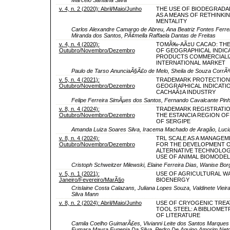
v. 4, n. 2 (2020): Abril/Maio/Junho
THE USE OF BIODEGRADA
AS A MEANS OF RETHINKI
MENTALITY
Carlos Alexandre Camargo de Abreu, Ana Beatriz Fontes Ferrei
Miranda dos Santos, PÃ¢mella Raffaela Dantas de Freitas
v. 4, n. 4 (2020):
TOMÃ‰-AÃ‡U CACAO: THE
Outubro/Novembro/Dezembro
OF GEOGRAPHICAL INDIC
PRODUCTS COMMERCIALIZ
INTERNATIONAL MARKET
Paulo de Tarso AnunciaÃ§Ã£o de Melo, Sheila de Souza CorrÃª
v. 5, n. 4 (2021):
TRADEMARK PROTECTION
Outubro/Novembro/Dezembro
GEOGRAPHICAL INDICATIO
CACHAÃ‡A INDUSTRY
Felipe Ferreira SimÃµes dos Santos, Fernando Cavalcante Pinh
v. 8, n. 4 (2024):
TRADEMARK REGISTRATIO
Outubro/Novembro/Dezembro
THE ESTANCIA REGION OF
OF SERGIPE
Amanda Luiza Soares Silva, Iracema Machado de Aragão, Lucia
v. 8, n. 4 (2024):
TRL SCALE AS A MANAGE
Outubro/Novembro/Dezembro
FOR THE DEVELOPMENT 
ALTERNATIVE TECHNOLOG
USE OF ANIMAL BIOMODE
Cristoph Schweitzer Milewski, Elaine Ferreira Dias, Wanise B
v. 5, n. 1 (2021):
USE OF AGRICULTURAL W
Janeiro/Fevereiro/MarÃ§o
BIOENERGY
Crislaine Costa Calazans, Juliana Lopes Souza, Valdinete Viei
Silva Mann
v. 8, n. 2 (2024): Abril/Maio/Junho
USE OF CRYOGENIC TREA
TOOL STEEL: A BIBLIOMET
OF LITERATURE
Camila Coelho GuimarÃ£es, Vivianni Leite dos Santos Marques 
Eumara Mayra Eugenia Da Silva, Pedro De Aquino Amorim Net