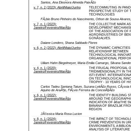
Santos, Ana Eleonora Almeida PaixÃ£o
v. 7, n. 2 (2023): Abril/Maio/Junho
TELECOMMUTING IN PANDE
PROSPECTIVE STUDY OF
TECHNOLOGIES
FÃ¡bio Bruno Pinheiro do Nascimento, Othon de Sousa Alvares
v. 7, n. 1 (2023):
THE COLLECTIVE MARK AS
Janeiro/Fevereiro/MarÃ§o
DEVELOPMENT MECHANISM
OF THE ASSOCIATION OF 
AGROINDUSTRIES OF BE
GONÃ‡ALVES.
Daiane Londero, Shana Sabbado Flores
v. 6, n. 2 (2022): Abril/Maio/Junho
THE DYNAMIC CAPACITIES
RELATIONSHIP BETWEEN
TECHNOLOGICAL INNOVAT
ORGANIZATIONAL PERFO
Uiliam Hahn Biegelmeyer, Maria Emilia Camargo, Silvana Sande
v. 4, n. 1 (2020):
THE FRUGAL PROPOSAL 
Janeiro/Fevereiro/MarÃ§o
TRIDIMENSIONALITY IN T
ISTI EVENT. INTERNATIO
ON TECHNOLOGICAL INNO
TROPHY - 10 YEARS OF H
Carlos Tadeu Santana Tatum, Suzana LeitÃ£o Russo, CÃ¡ssia 
Aquino de AraÃºjo, FlÃ¡vio Ferreira da ConceiÃ§Ã£o
v. 6, n. 1 (2022):
THE IDENTITY BUILDING 
Janeiro/Fevereiro/MarÃ§o
AROUND THE GEOGRAPHI
INDICATION OF â€œTHE 
BANANA OF BRAZILâ€ FR
REGION
JÃ©ssica Maria Rosa Lucion
v. 8, n. 1 (2024):
THE IMPACT OF TECHNOL
Janeiro/Fevereiro/MarÃ§o
CRIME PREVENTION IN UR
ENVIRONMENTS, A BIBLIO
ANALYSIS OF LITERATURE