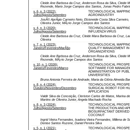
Cleide Ane Barbosa da Cruz, Anderson Rosa da Silva, Cleide M
Rezende, Mario Jorge Campos dos Santos, Jonas Pedro Fabri
v. 6, n. 3 (2022):
TECHNOLOGICAL MAPPIN
Julho/Agosto/Setembro
AGROINDUSTRY
JosÃ© AprÃ­gio Carneiro Neto, Elcioneide Costa Silva Carneiro,
Oliveira Junior, MÃ¡rio Jorge Campos dos Santos
v. 4, n. 3 (2020):
TECHNOLOGICAL MAPPIN
Julho/Agosto/Setembro
INFLUENZA VIRUS
Cleide Ane Barbosa da Cruz, Cleide Mara Barbosa da Cruz, La
Oliveira
v. 7, n. 1 (2023):
TECHNOLOGICAL MAPPING
Janeiro/Fevereiro/MarÃ§o
QUALITY MANAGEMENT IN
ORGANIZATIONS
Cleide Ane Barbosa da Cruz, Anderson Rosa da Silva, Cleide M
Rezende, MÃ¡rio Jorge Campos dos Santos
v. 10, n. 1 (2026):
TECHNOLOGICAL PROSPE
Janeiro/Fevereiro/Março
SOFTWARE FOR MANAGEM
ADMINISTRATION OF PUBL
UNIVERSITIES
Bruna Antonia Ferreira de Andrade, Maria da Glória Almeida Ba
v. 8, n. 4 (2024):
TECHNOLOGICAL PROSPE
Outubro/Novembro/Dezembro
SURGICAL ROBOT FOR H
APPLICATION
Valdir Silva da Conceição, Cleriston Carlos de Matos, Marina de
Martins de Oliveira Junior, Angela Machado Rocha
v. 8, n. 3 (2024):
TECHNOLOGICAL PROSPE
Julho/Agosto/Setembro
THE PRODUCTION AND AP
BIOSURFACTANT DERIVED
COCONUT
Ingrid Vieira Fernandes, Isadora Vieira Fernandes, Millena de 
Denise Santos Ruzene, Daniel Pereira Silva
v. 5, n. 1 (2021):
TECHNOLOGICAL PROSPEC