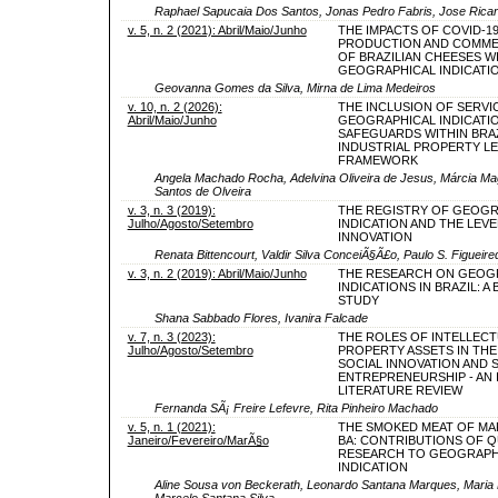
Raphael Sapucaia Dos Santos, Jonas Pedro Fabris, Jose Rica
v. 5, n. 2 (2021): Abril/Maio/Junho
THE IMPACTS OF COVID-1
PRODUCTION AND COMMER
OF BRAZILIAN CHEESES W
GEOGRAPHICAL INDICATI
Geovanna Gomes da Silva, Mirna de Lima Medeiros
v. 10, n. 2 (2026):
THE INCLUSION OF SERVIC
Abril/Maio/Junho
GEOGRAPHICAL INDICATI
SAFEGUARDS WITHIN BRAZ
INDUSTRIAL PROPERTY L
FRAMEWORK
Angela Machado Rocha, Adelvina Oliveira de Jesus, Márcia Mag
Santos de Olveira
v. 3, n. 3 (2019):
THE REGISTRY OF GEOGR
Julho/Agosto/Setembro
INDICATION AND THE LEVE
INNOVATION
Renata Bittencourt, Valdir Silva ConceiÃ§Ã£o, Paulo S. Figueire
v. 3, n. 2 (2019): Abril/Maio/Junho
THE RESEARCH ON GEOG
INDICATIONS IN BRAZIL: A
STUDY
Shana Sabbado Flores, Ivanira Falcade
v. 7, n. 3 (2023):
THE ROLES OF INTELLECT
Julho/Agosto/Setembro
PROPERTY ASSETS IN TH
SOCIAL INNOVATION AND 
ENTREPRENEURSHIP - AN 
LITERATURE REVIEW
Fernanda SÃ¡ Freire Lefevre, Rita Pinheiro Machado
v. 5, n. 1 (2021):
THE SMOKED MEAT OF MA
Janeiro/Fevereiro/MarÃ§o
BA: CONTRIBUTIONS OF Q
RESEARCH TO GEOGRAPH
INDICATION
Aline Sousa von Beckerath, Leonardo Santana Marques, Maria E
Marcelo Santana Silva