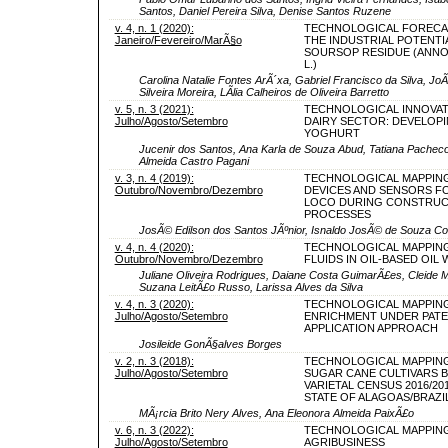
Santos, Daniel Pereira Silva, Denise Santos Ruzene
v. 4, n. 1 (2020):
TECHNOLOGICAL FORECA
Janeiro/Fevereiro/MarÃ§o
THE INDUSTRIAL POTENTI
SOURSOP RESIDUE (ANNO
L.)
Carolina Natalie Fontes ArÃ´xa, Gabriel Francisco da Silva, J
Silveira Moreira, LÃ­lia Calheiros de Oliveira Barretto
v. 5, n. 3 (2021):
TECHNOLOGICAL INNOVAT
Julho/Agosto/Setembro
DAIRY SECTOR: DEVELOPI
YOGHURT
Jucenir dos Santos, Ana Karla de Souza Abud, Tatiana Pacheco N
Almeida Castro Pagani
v. 3, n. 4 (2019):
TECHNOLOGICAL MAPPIN
Outubro/Novembro/Dezembro
DEVICES AND SENSORS FO
LOCO DURING CONSTRUC
PROCESSES
JosÃ© Edilson dos Santos JÃºnior, Isnaldo JosÃ© de Souza Coe
v. 4, n. 4 (2020):
TECHNOLOGICAL MAPPING
Outubro/Novembro/Dezembro
FLUIDS IN OIL-BASED OIL 
Juliane Oliveira Rodrigues, Daiane Costa GuimarÃ£es, Cleide M
Suzana LeitÃ£o Russo, Larissa Alves da Silva
v. 4, n. 3 (2020):
TECHNOLOGICAL MAPPIN
Julho/Agosto/Setembro
ENRICHMENT UNDER PAT
APPLICATION APPROACH
Josileide GonÃ§alves Borges
v. 2, n. 3 (2018):
TECHNOLOGICAL MAPPING
Julho/Agosto/Setembro
SUGAR CANE CULTIVARS 
VARIETAL CENSUS 2016/201
STATE OF ALAGOAS/BRAZI
MÃ¡rcia Brito Nery Alves, Ana Eleonora Almeida PaixÃ£o
v. 6, n. 3 (2022):
TECHNOLOGICAL MAPPIN
Julho/Agosto/Setembro
AGRIBUSINESS