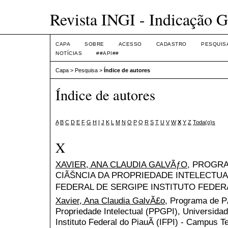
Revista INGI - Indicação G
CAPA
SOBRE
ACESSO
CADASTRO
PESQUIS
NOTÍCIAS
##API##
Capa
>
Pesquisa
>
Índice de autores
Índice de autores
A
B
C
D
E
F
G
H
I
J
K
L
M
N
O
P
Q
R
S
T
U
V
W
X
Y
Z
Toda(o)s
X
XAVIER, ANA CLAUDIA GALVÃƒO
, PROGR
CIÃŠNCIA DA PROPRIEDADE INTELECTUA
FEDERAL DE SERGIPE INSTITUTO FEDERAL 
Xavier, Ana Claudia GalvÃ£o
, Programa de 
Propriedade Intelectual (PPGPI), Universidad
Instituto Federal do PiauÃ­ (IFPI) - Campus Te