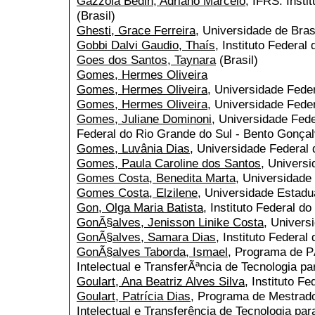
Gazzola Bedin, Adriano Marcelo
, IFRS: Insti
(Brasil)
Ghesti, Grace Ferreira
, Universidade de BrasÃ
Gobbi Dalvi Gaudio, Thaís
, Instituto Federal
Goes dos Santos, Taynara
(Brasil)
Gomes, Hermes Oliveira
Gomes, Hermes Oliveira
, Universidade Feder
Gomes, Hermes Oliveira
, Universidade Feder
Gomes, Juliane Dominoni
, Universidade Fed
Federal do Rio Grande do Sul - Bento Gonçal
Gomes, Luvânia Dias
, Universidade Federal d
Gomes, Paula Caroline dos Santos
, Universi
Gomes Costa, Benedita Marta
, Universidade
Gomes Costa, Elzilene
, Universidade Estadu
Gon, Olga Maria Batista
, Instituto Federal d
GonÃ§alves, Jenisson Linike Costa
, Univers
GonÃ§alves, Samara Dias
, Instituto Federal
GonÃ§alves Taborda, Ismael
, Programa de 
Intelectual e TransferÃªncia de Tecnologia
Goulart, Ana Beatriz Alves Silva
, Instituto F
Goulart, Patrícia Dias
, Programa de Mestrado
Intelectual e Transferência de Tecnologia par