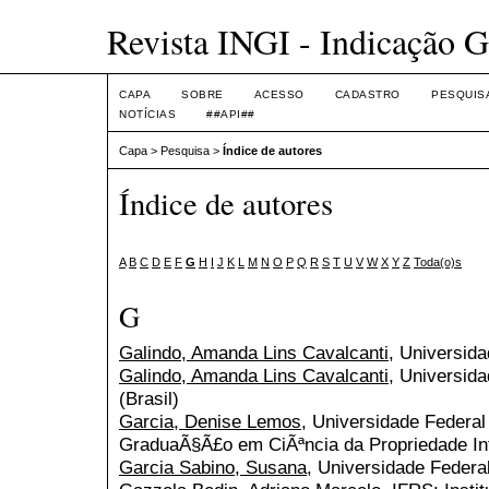
Revista INGI - Indicação G
CAPA
SOBRE
ACESSO
CADASTRO
PESQUIS
NOTÍCIAS
##API##
Capa
>
Pesquisa
>
Índice de autores
Índice de autores
A
B
C
D
E
F
G
H
I
J
K
L
M
N
O
P
Q
R
S
T
U
V
W
X
Y
Z
Toda(o)s
G
Galindo, Amanda Lins Cavalcanti
, Universida
Galindo, Amanda Lins Cavalcanti
, Universid
(Brasil)
Garcia, Denise Lemos
, Universidade Federa
GraduaÃ§Ã£o em CiÃªncia da Propriedade Inte
Garcia Sabino, Susana
, Universidade Federa