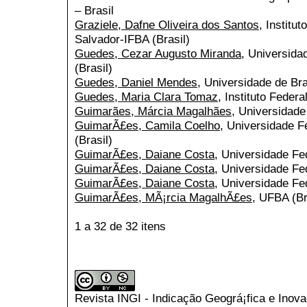
– Brasil
Graziele, Dafne Oliveira dos Santos
, Instit
Salvador-IFBA (Brasil)
Guedes, Cezar Augusto Miranda
, Universida
(Brasil)
Guedes, Daniel Mendes
, Universidade de Bras
Guedes, Maria Clara Tomaz
, Instituto Federa
Guimarães, Márcia Magalhães
, Universidade
GuimarÃ£es, Camila Coelho
, Universidade F
(Brasil)
GuimarÃ£es, Daiane Costa
, Universidade Fed
GuimarÃ£es, Daiane Costa
, Universidade Fe
GuimarÃ£es, Daiane Costa
, Universidade Fe
GuimarÃ£es, MÃ¡rcia MagalhÃ£es
, UFBA (Br
1 a 32 de 32 itens
Revista INGI - Indicação Geográ¡fica e Inov