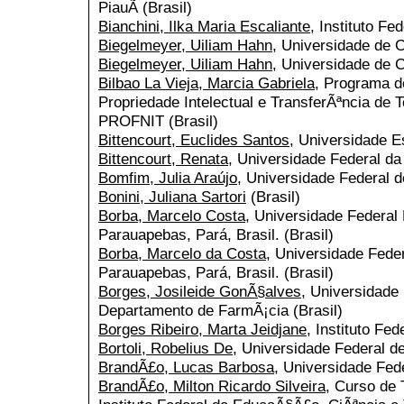
PiauÃ­ (Brasil)
Bianchini, Ilka Maria Escaliante
, Instituto Fe
Biegelmeyer, Uiliam Hahn
, Universidade de C
Biegelmeyer, Uiliam Hahn
, Universidade de C
Bilbao La Vieja, Marcia Gabriela
, Programa 
Propriedade Intelectual e TransferÃªncia de 
PROFNIT (Brasil)
Bittencourt, Euclides Santos
, Universidade 
Bittencourt, Renata
, Universidade Federal da 
Bomfim, Julia Araújo
, Universidade Federal d
Bonini, Juliana Sartori
(Brasil)
Borba, Marcelo Costa
, Universidade Federal
Parauapebas, Pará, Brasil. (Brasil)
Borba, Marcelo da Costa
, Universidade Fede
Parauapebas, Pará, Brasil. (Brasil)
Borges, Josileide GonÃ§alves
, Universidade
Departamento de FarmÃ¡cia (Brasil)
Borges Ribeiro, Marta Jeidjane
, Instituto Fed
Bortoli, Robelius De
, Universidade Federal de
BrandÃ£o, Lucas Barbosa
, Universidade Fed
BrandÃ£o, Milton Ricardo Silveira
, Curso de 