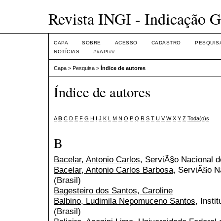
Revista INGI - Indicação G
CAPA
SOBRE
ACESSO
CADASTRO
PESQUIS
NOTÍCIAS
##API##
Capa
>
Pesquisa
>
Índice de autores
Índice de autores
A
B
C
D
E
F
G
H
I
J
K
L
M
N
O
P
Q
R
S
T
U
V
W
X
Y
Z
Toda(o)s
B
Bacelar, Antonio Carlos
, ServiÃ§o Nacional d
Bacelar, Antonio Carlos Barbosa
, ServiÃ§o N
(Brasil)
Bagesteiro dos Santos, Caroline
Balbino, Ludimila Nepomuceno Santos
, Insti
(Brasil)