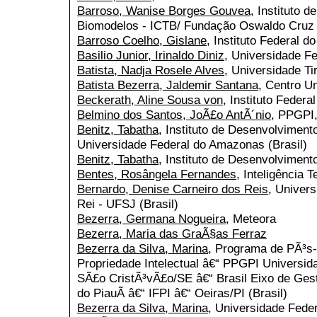
Barroso, Wanise Borges Gouvea
, Instituto 
Biomodelos - ICTB/ Fundação Oswaldo Cruz -
Barroso Coelho, Gislane
, Instituto Federal do
Basilio Junior, Irinaldo Diniz
, Universidade F
Batista, Nadja Rosele Alves
, Universidade Ti
Batista Bezerra, Jaldemir Santana
, Centro Un
Beckerath, Aline Sousa von
, Instituto Federa
Belmino dos Santos, JoÃ£o AntÃ´nio
, PPGPI,
Benitz, Tabatha
, Instituto de Desenvolvimen
Universidade Federal do Amazonas (Brasil)
Benitz, Tabatha
, Instituto de Desenvolviment
Bentes, Rosângela Fernandes
, Inteligência 
Bernardo, Denise Carneiro dos Reis
, Univer
Rei - UFSJ (Brasil)
Bezerra, Germana Nogueira
, Meteora
Bezerra, Maria das GraÃ§as Ferraz
Bezerra da Silva, Marina
, Programa de PÃ³s
Propriedade Intelectual â€“ PPGPI Universid
SÃ£o CristÃ³vÃ£o/SE â€“ Brasil Eixo de Gest
do PiauÃ­ â€“ IFPI â€“ Oeiras/PI (Brasil)
Bezerra da Silva, Marina
, Universidade Feder