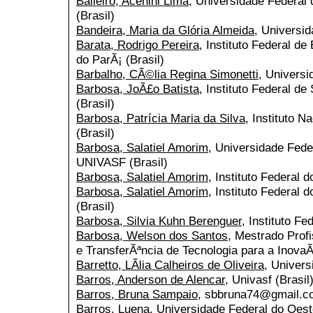
Balieiro, Acenini Lima
, Universidade Federal
(Brasil)
Bandeira, Maria da Glória Almeida
, Universi
Barata, Rodrigo Pereira
, Instituto Federal d
do ParÃ¡ (Brasil)
Barbalho, CÃ©lia Regina Simonetti
, Universi
Barbosa, JoÃ£o Batista
, Instituto Federal d
(Brasil)
Barbosa, Patrícia Maria da Silva
, Instituto N
(Brasil)
Barbosa, Salatiel Amorim
, Universidade Fede
UNIVASF (Brasil)
Barbosa, Salatiel Amorim
, Instituto Federal d
Barbosa, Salatiel Amorim
, Instituto Federal
(Brasil)
Barbosa, Silvia Kuhn Berenguer
, Instituto Fe
Barbosa, Welson dos Santos
, Mestrado Profi
e TransferÃªncia de Tecnologia para a InovaÃ
Barretto, LÃ­lia Calheiros de Oliveira
, Univers
Barros, Anderson de Alencar
, Univasf (Brasil
Barros, Bruna Sampaio
, sbbruna74@gmail.c
Barros, Luena
, Universidade Federal do Oest