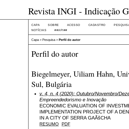
Revista INGI - Indicação G
CAPA
SOBRE
ACESSO
CADASTRO
PESQUIS
NOTÍCIAS
##API##
Capa
>
Pesquisa
>
Perfil do autor
Perfil do autor
Biegelmeyer, Uiliam Hahn, Uni
Sul, Bulgária
v. 4, n. 4 (2020): Outubro/Novembro/De
Empreendedorismo e Inovação
ECONOMIC EVALUATION OF INVESTME
IMPLEMENTATION PROJECT OF A DE
IN A CITY OF SERRA GAÃšCHA
RESUMO
PDF