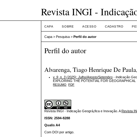
Revista INGI - Indicaçã
CAPA
SOBRE
ACESSO
CADASTRO
PE
Capa
>
Pesquisa
>
Perfil do autor
Perfil do autor
Alvarenga, Tiago Henrique De Paula, 
v. 9, n. 3 (2025): Julho/Agosto/Setembro
- Indicação Geo
EXPLORING THE POTENTIAL FOR GEOGRAPHICAL I
RESUMO
PDF
Revista INGI - Indicação Geográ¡fica e Inovação.
A
Revista I
ISSN: 2594-8288
Qualis A4
Com DOI por artigo.