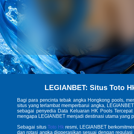
LEGIANBET: Situs Toto Hk
Bagi para pencinta tebak angka Hongkong pools, men
situs yang terlambat memperbarui angka, LEGIANBE
sebagai penyedia Data Keluaran HK Pools Tercepat 
mengapa LEGIANBET menjadi destinasi utama yang pali
Sebagai situs
Toto Hk
resmi, LEGIANBET berkomitmen m
dan rotasi angka dioperasikan sesuai dengan regulasi 