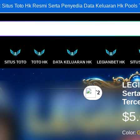
sti bisa merasakan maxwin
Situs Toto Hk Resmi Serta Penyedia Data Keluaran Hk Pools T
SITUS TOTO
TOTO HK
DATA KELUARAN HK
LEGIANBET HK
SITU
LEGI
Sert
`2
Terc
$5
Color:
G