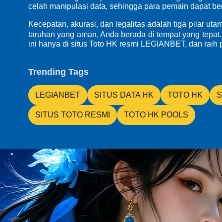
celah manipulasi data, sehingga para pemain dapat ber
Kecepatan, akurasi, dan legalitas adalah tiga pilar u
taruhan yang aman, Anda berada di tempat yang tepat
ini hanya di situs Toto HK resmi LEGIANBET, dan rai
Trending Tags
LEGIANBET
SITUS DATA HK
TOTO HK
S
SITUS TOTO RESMI
TOTO HK POOLS