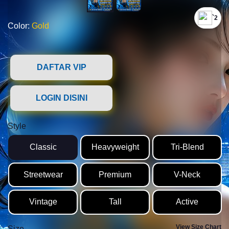
`2
Color:
Gold
DAFTAR VIP
LOGIN DISINI
Style
Classic
Heavyweight
Tri-Blend
Streetwear
Premium
V-Neck
Vintage
Tall
Active
View Size Chart
Size