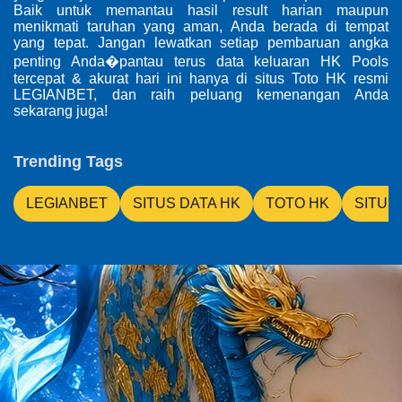
Baik untuk memantau hasil result harian maupun
menikmati taruhan yang aman, Anda berada di tempat
yang tepat. Jangan lewatkan setiap pembaruan angka
penting Anda�pantau terus data keluaran HK Pools
tercepat & akurat hari ini hanya di situs Toto HK resmi
LEGIANBET, dan raih peluang kemenangan Anda
sekarang juga!
Trending Tags
LEGIANBET
SITUS DATA HK
TOTO HK
SITUS