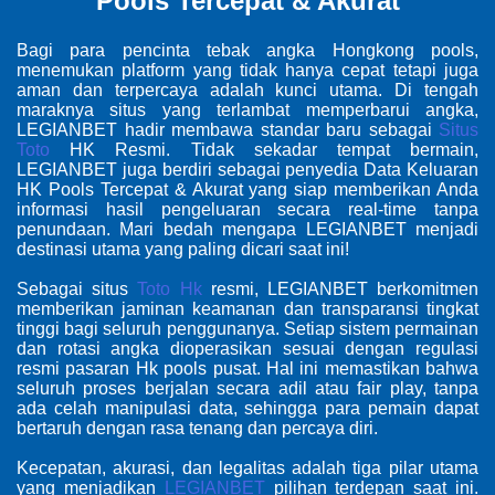
Pools Tercepat & Akurat
Bagi para pencinta tebak angka Hongkong pools,
menemukan platform yang tidak hanya cepat tetapi juga
aman dan terpercaya adalah kunci utama. Di tengah
maraknya situs yang terlambat memperbarui angka,
LEGIANBET hadir membawa standar baru sebagai
Situs
Toto
HK Resmi. Tidak sekadar tempat bermain,
LEGIANBET juga berdiri sebagai penyedia Data Keluaran
HK Pools Tercepat & Akurat yang siap memberikan Anda
informasi hasil pengeluaran secara real-time tanpa
penundaan. Mari bedah mengapa LEGIANBET menjadi
destinasi utama yang paling dicari saat ini!
Sebagai situs
Toto Hk
resmi, LEGIANBET berkomitmen
memberikan jaminan keamanan dan transparansi tingkat
tinggi bagi seluruh penggunanya. Setiap sistem permainan
dan rotasi angka dioperasikan sesuai dengan regulasi
resmi pasaran Hk pools pusat. Hal ini memastikan bahwa
seluruh proses berjalan secara adil atau fair play, tanpa
ada celah manipulasi data, sehingga para pemain dapat
bertaruh dengan rasa tenang dan percaya diri.
Kecepatan, akurasi, dan legalitas adalah tiga pilar utama
yang menjadikan
LEGIANBET
pilihan terdepan saat ini.