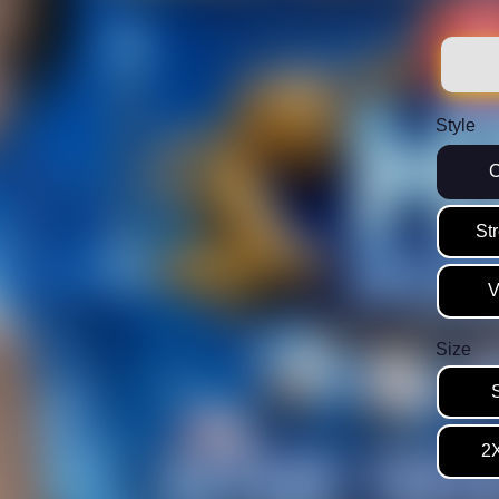
Style
C
St
V
Size
2