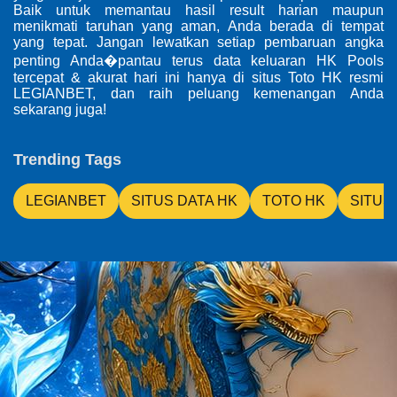
Baik untuk memantau hasil result harian maupun
menikmati taruhan yang aman, Anda berada di tempat
yang tepat. Jangan lewatkan setiap pembaruan angka
penting Anda�pantau terus data keluaran HK Pools
tercepat & akurat hari ini hanya di situs Toto HK resmi
LEGIANBET, dan raih peluang kemenangan Anda
sekarang juga!
Trending Tags
LEGIANBET
SITUS DATA HK
TOTO HK
SITUS