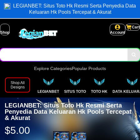
SITUS TOTO HK Terbaru Pasati Menang Besar Hari Ini
LEGIANBET: Situs Toto Hk Resmi Serta Penyedia Data
Keluaran Hk Pools Tercepat & Akurat
Bermain aktif di legianbet pasti gacor maxwin slot
Cart
Menjadi member setia pasti bisa merasakan maxwin
Shop
Account
Explore Categories
Popular Products
Shop All
Designs
LEGIANBET
SITUS TOTO
TOTO HK
DATA KELUAR
LEGIANBET: Situs Toto Hk Resmi Serta
Penyedia Data Keluaran Hk Pools Tercepat
& Akurat
$5.00