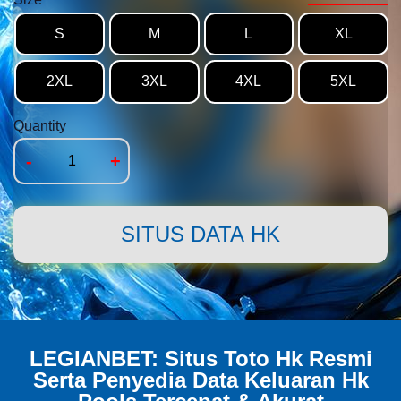
S
M
L
XL
2XL
3XL
4XL
5XL
Quantity
-
+
SITUS DATA HK
LEGIANBET: Situs Toto Hk Resmi
Serta Penyedia Data Keluaran Hk