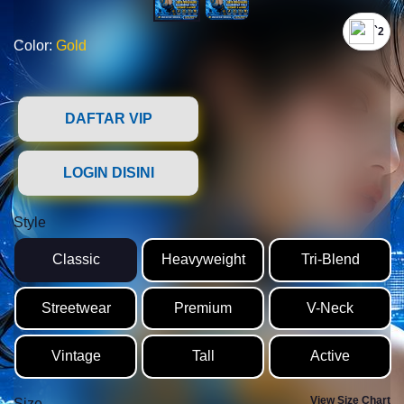
`2
Color:
Gold
DAFTAR VIP
LOGIN DISINI
Style
Classic
Heavyweight
Tri-Blend
Streetwear
Premium
V-Neck
Vintage
Tall
Active
View Size Chart
Size