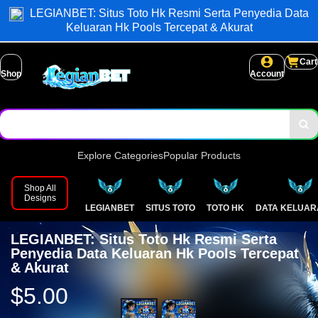
SITUS TOTO HK Terbaru Pasati Menang Besar Hari Ini
LEGIANBET: Situs Toto Hk Resmi Serta Penyedia Data
Keluaran Hk Pools Tercepat & Akurat
Bermain aktif di legianbet pasti gacor maxwin slot
Cart
Menjadi member setia pasti bisa merasakan maxwin
Shop
Account
Explore Categories
Popular Products
Shop All
Designs
LEGIANBET
SITUS TOTO
TOTO HK
DATA KELUAR
LEGIANBET: Situs Toto Hk Resmi Serta
Penyedia Data Keluaran Hk Pools Tercepat
& Akurat
$5.00