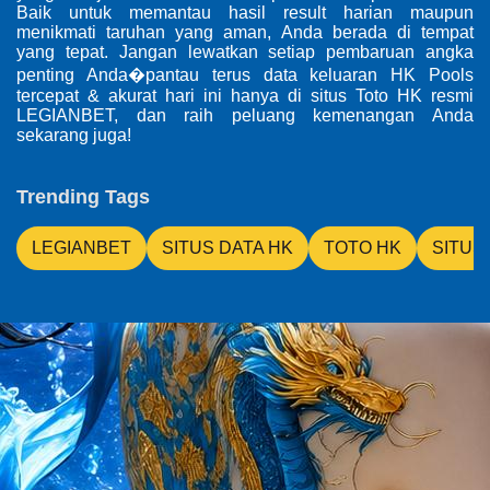
Baik untuk memantau hasil result harian maupun
menikmati taruhan yang aman, Anda berada di tempat
yang tepat. Jangan lewatkan setiap pembaruan angka
penting Anda�pantau terus data keluaran HK Pools
tercepat & akurat hari ini hanya di situs Toto HK resmi
LEGIANBET, dan raih peluang kemenangan Anda
sekarang juga!
Trending Tags
LEGIANBET
SITUS DATA HK
TOTO HK
SITUS