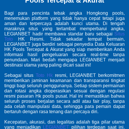
Pools Tercepat & Akurat
Bagi para pencinta tebak angka Hongkong pools,
menemukan platform yang tidak hanya cepat tetapi juga
aman dan terpercaya adalah kunci utama. Di tengah
maraknya situs yang terlambat memperbarui angka,
LEGIANBET hadir membawa standar baru sebagai
Situs
Toto
HK Resmi. Tidak sekadar tempat bermain,
LEGIANBET juga berdiri sebagai penyedia Data Keluaran
HK Pools Tercepat & Akurat yang siap memberikan Anda
informasi hasil pengeluaran secara real-time tanpa
penundaan. Mari bedah mengapa LEGIANBET menjadi
destinasi utama yang paling dicari saat ini!
Sebagai situs
Toto Hk
resmi, LEGIANBET berkomitmen
memberikan jaminan keamanan dan transparansi tingkat
tinggi bagi seluruh penggunanya. Setiap sistem permainan
dan rotasi angka dioperasikan sesuai dengan regulasi
resmi pasaran Hk pools pusat. Hal ini memastikan bahwa
seluruh proses berjalan secara adil atau fair play, tanpa
ada celah manipulasi data, sehingga para pemain dapat
bertaruh dengan rasa tenang dan percaya diri.
Kecepatan, akurasi, dan legalitas adalah tiga pilar utama
yang menjadikan
LEGIANBET
pilihan terdepan saat ini.