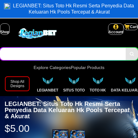
SITUS TOTO HK Terbaru Pasati Menang Besar Hari Ini
LEGIANBET: Situs Toto Hk Resmi Serta Penyedia Data
Keluaran Hk Pools Tercepat & Akurat
Bermain aktif di legianbet pasti gacor maxwin slot
Cart
Menjadi member setia pasti bisa merasakan maxwin
Shop
Account
Explore Categories
Popular Products
Shop All
Designs
LEGIANBET
SITUS TOTO
TOTO HK
DATA KELUAR
LEGIANBET: Situs Toto Hk Resmi Serta
Penyedia Data Keluaran Hk Pools Tercepat
& Akurat
$5.00