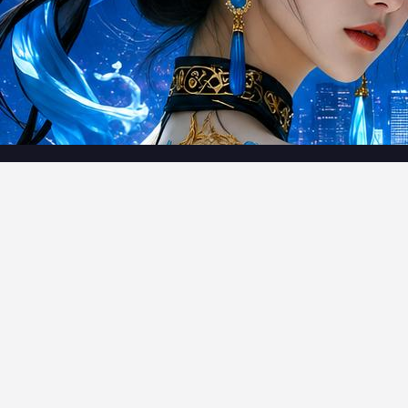
Don't love it? We'll fix it. For free.
100% Free Exchanges.
LEGIANBET
Support
About Us