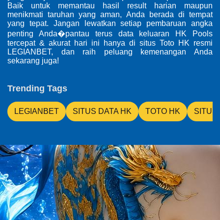
Baik untuk memantau hasil result harian maupun
menikmati taruhan yang aman, Anda berada di tempat
yang tepat. Jangan lewatkan setiap pembaruan angka
penting Anda�pantau terus data keluaran HK Pools
tercepat & akurat hari ini hanya di situs Toto HK resmi
LEGIANBET, dan raih peluang kemenangan Anda
sekarang juga!
Trending Tags
LEGIANBET
SITUS DATA HK
TOTO HK
SITUS