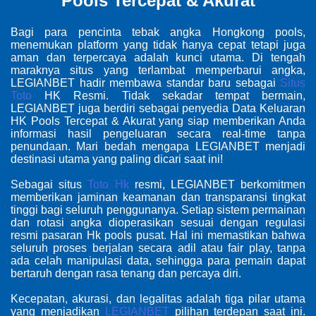
Pools Tercepat & Akurat
Bagi para pencinta tebak angka Hongkong pools,
menemukan platform yang tidak hanya cepat tetapi juga
aman dan terpercaya adalah kunci utama. Di tengah
maraknya situs yang terlambat memperbarui angka,
LEGIANBET hadir membawa standar baru sebagai
Situs
Toto
HK Resmi. Tidak sekadar tempat bermain,
LEGIANBET juga berdiri sebagai penyedia Data Keluaran
HK Pools Tercepat & Akurat yang siap memberikan Anda
informasi hasil pengeluaran secara real-time tanpa
penundaan. Mari bedah mengapa LEGIANBET menjadi
destinasi utama yang paling dicari saat ini!
Sebagai situs
Toto Hk
resmi, LEGIANBET berkomitmen
memberikan jaminan keamanan dan transparansi tingkat
tinggi bagi seluruh penggunanya. Setiap sistem permainan
dan rotasi angka dioperasikan sesuai dengan regulasi
resmi pasaran Hk pools pusat. Hal ini memastikan bahwa
seluruh proses berjalan secara adil atau fair play, tanpa
ada celah manipulasi data, sehingga para pemain dapat
bertaruh dengan rasa tenang dan percaya diri.
Kecepatan, akurasi, dan legalitas adalah tiga pilar utama
yang menjadikan
LEGIANBET
pilihan terdepan saat ini.