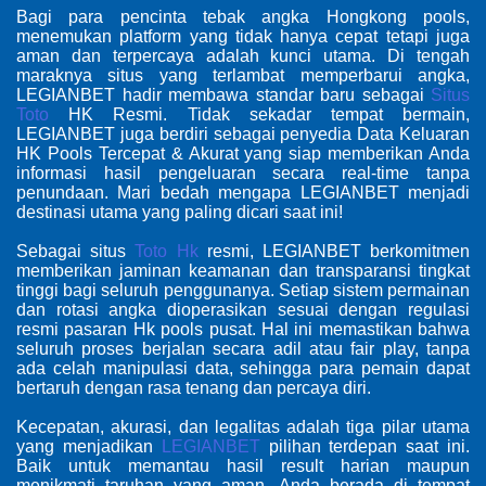
Bagi para pencinta tebak angka Hongkong pools,
menemukan platform yang tidak hanya cepat tetapi juga
aman dan terpercaya adalah kunci utama. Di tengah
maraknya situs yang terlambat memperbarui angka,
LEGIANBET hadir membawa standar baru sebagai
Situs
Toto
HK Resmi. Tidak sekadar tempat bermain,
LEGIANBET juga berdiri sebagai penyedia Data Keluaran
HK Pools Tercepat & Akurat yang siap memberikan Anda
informasi hasil pengeluaran secara real-time tanpa
penundaan. Mari bedah mengapa LEGIANBET menjadi
destinasi utama yang paling dicari saat ini!
Sebagai situs
Toto Hk
resmi, LEGIANBET berkomitmen
memberikan jaminan keamanan dan transparansi tingkat
tinggi bagi seluruh penggunanya. Setiap sistem permainan
dan rotasi angka dioperasikan sesuai dengan regulasi
resmi pasaran Hk pools pusat. Hal ini memastikan bahwa
seluruh proses berjalan secara adil atau fair play, tanpa
ada celah manipulasi data, sehingga para pemain dapat
bertaruh dengan rasa tenang dan percaya diri.
Kecepatan, akurasi, dan legalitas adalah tiga pilar utama
yang menjadikan
LEGIANBET
pilihan terdepan saat ini.
Baik untuk memantau hasil result harian maupun
menikmati taruhan yang aman, Anda berada di tempat