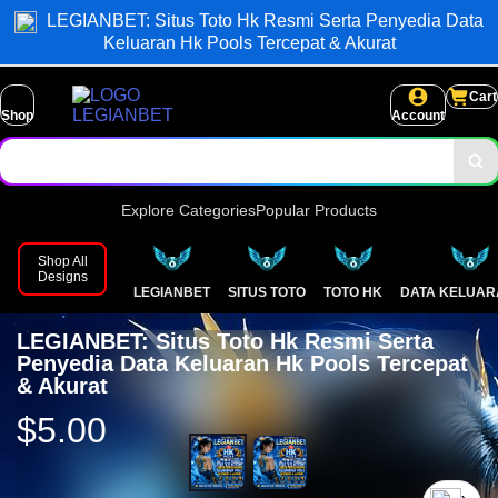
LEGIANBET: Situs Toto Hk Resmi Serta Penyedia Data
Bermain aktif di legianbet pasti gacor maxwin slot
Keluaran Hk Pools Tercepat & Akurat
Menjadi member setia pasti bisa merasakan maxwin
Cart
Shop
Account
Explore Categories
Popular Products
Shop All
Designs
LEGIANBET
SITUS TOTO
TOTO HK
DATA KELUAR
LEGIANBET: Situs Toto Hk Resmi Serta
Penyedia Data Keluaran Hk Pools Tercepat
& Akurat
$5.00