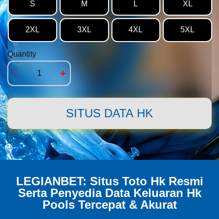
S
M
L
XL
2XL
3XL
4XL
5XL
Quantity
-
+
SITUS DATA HK
LEGIANBET: Situs Toto Hk Resmi
Serta Penyedia Data Keluaran Hk
Pools Tercepat & Akurat