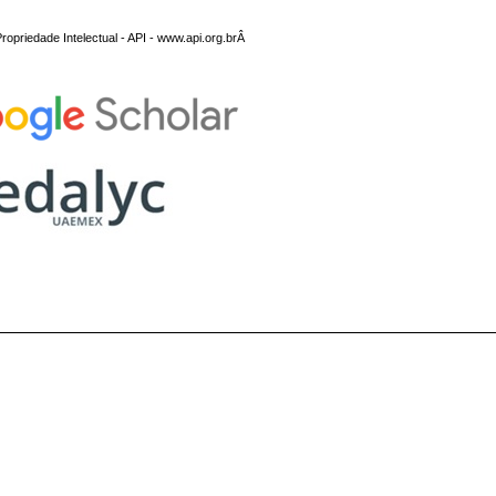
opriedade Intelectual - API - www.api.org.brÂ