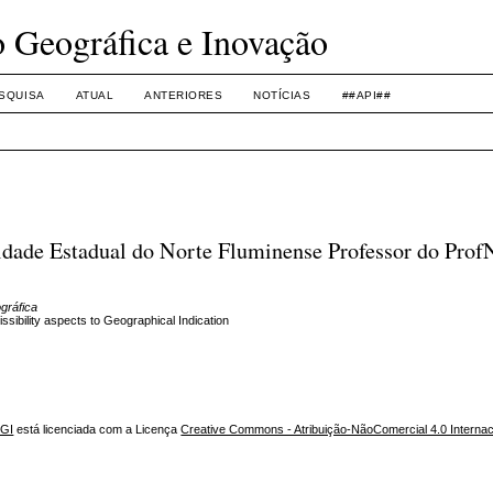
o Geográfica e Inovação
SQUISA
ATUAL
ANTERIORES
NOTÍCIAS
##API##
idade Estadual do Norte Fluminense Professor do Prof
gráfica
ty aspects to Geographical Indication
NGI
está licenciada com a Licença
Creative Commons - Atribuição-NãoComercial 4.0 Internac