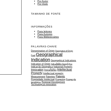
Por Autor
Por título
TAMANHO DE FONTE
INFORMAÇÕES
Para leitores
Para Autores
Para Bibliotecários
PALAVRAS-CHAVE
Denomination of Origin
Designation of Origin
Geographical
Food
Indication
Geographical Indications
Indication of Origin
IndicaÃ§Ã£o GeogrÃ¡fica
Indicação Geográfica
Industrial Property
Intellectual
Innovation
InovaÃ§Ã£o
Property
Intellectual property
Patents
Measurement
Patentes
Propriedade Intelectual
Prospecting
Prospecção
tecnológica.
Regional Development
Technological Innovation