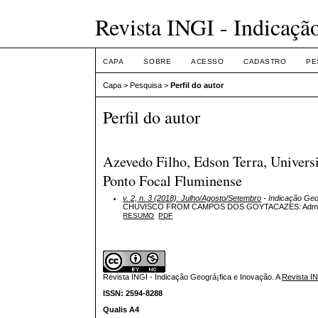
Revista INGI - Indicaçã
CAPA
SOBRE
ACESSO
CADASTRO
PE
Capa
>
Pesquisa
>
Perfil do autor
Perfil do autor
Azevedo Filho, Edson Terra, Univers
Ponto Focal Fluminense
v. 2, n. 3 (2018): Julho/Agosto/Setembro
- Indicação Geo
CHUVISCO FROM CAMPOS DOS GOYTACAZES: Admissibili
RESUMO
PDF
Revista INGI - Indicação Geográ¡fica e Inovação.
A
Revista I
ISSN: 2594-8288
Qualis A4