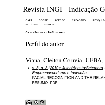
Revista INGI - Indicação G
CAPA
SOBRE
ACESSO
CADASTRO
PESQUIS
NOTÍCIAS
##API##
Capa
>
Pesquisa
>
Perfil do autor
Perfil do autor
Viana, Cleiton Correia, UFBA, 
v. 3, n. 3 (2019): Julho/Agosto/Setembro
-
Empreendedorismo e Inovação
FACIAL RECOGNITION AND THE RELA
RESUMO
PDF