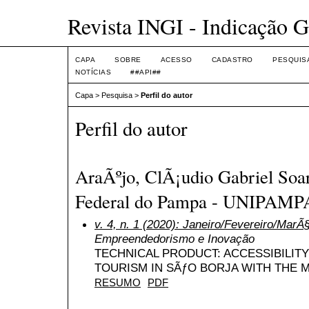
Revista INGI - Indicação G
CAPA
SOBRE
ACESSO
CADASTRO
PESQUIS
NOTÍCIAS
##API##
Capa
>
Pesquisa
>
Perfil do autor
Perfil do autor
AraÃºjo, ClÃ¡udio Gabriel Soar
Federal do Pampa - UNIPAMPA
v. 4, n. 1 (2020): Janeiro/Fevereiro/MarÃ
Empreendedorismo e Inovação
TECHNICAL PRODUCT: ACCESSIBILITY
TOURISM IN SÃƒO BORJA WITH THE M
RESUMO
PDF