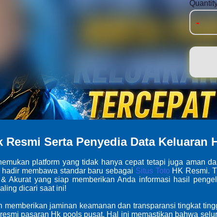
Quantit
-
 Resmi Serta Penyedia Data Keluaran H
emukan platform yang tidak hanya cepat tetapi juga aman da
T hadir membawa standar baru sebagai
Situs Toto
HK Resmi. Ti
& Akurat yang siap memberikan Anda informasi hasil pengel
ng dicari saat ini!
emberikan jaminan keamanan dan transparansi tingkat tingg
resmi pasaran Hk pools pusat. Hal ini memastikan bahwa seluruh