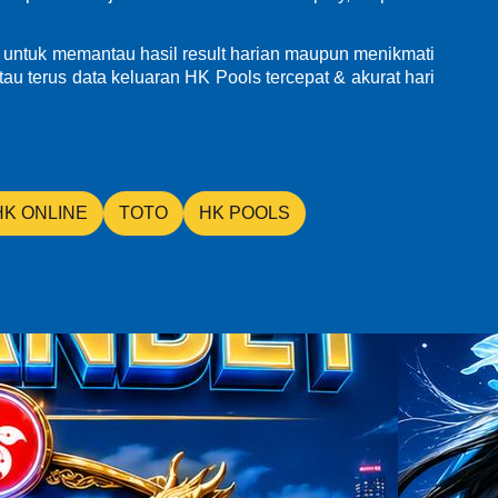
ik untuk memantau hasil result harian maupun menikmati
 terus data keluaran HK Pools tercepat & akurat hari
HK ONLINE
TOTO
HK POOLS