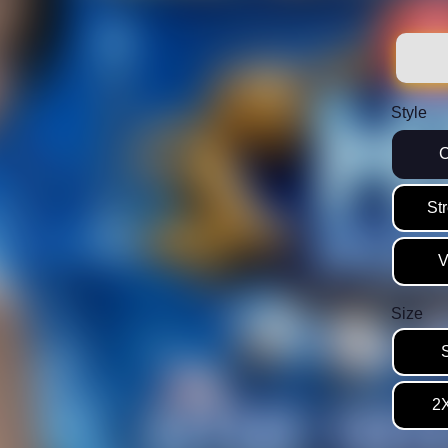
Style
C
St
V
Size
2