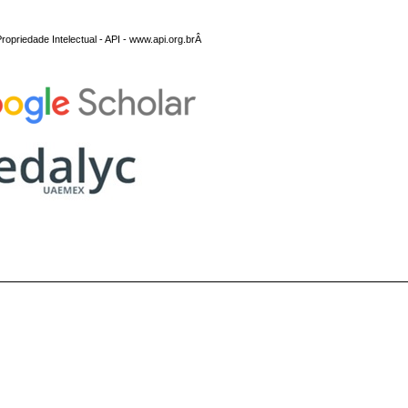
opriedade Intelectual - API - www.api.org.brÂ