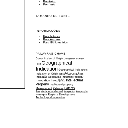
Por Autor
Por título
TAMANHO DE FONTE
INFORMAÇÕES
Para leitores
Para Autores
Para Bibliotecários
PALAVRAS-CHAVE
Denomination of Origin
Designation of Origin
Geographical
Food
Indication
Geographical Indications
Indication of Origin
IndicaÃ§Ã£o GeogrÃ¡fica
Indicação Geográfica
Industrial Property
Intellectual
Innovation
InovaÃ§Ã£o
Property
Intellectual property
Patents
Measurement
Patentes
Propriedade Intelectual
Prospecting
Prospecção
tecnológica.
Regional Development
Technological Innovation