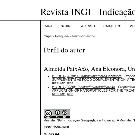
Revista INGI - Indicaçã
CAPA
SOBRE
ACESSO
CADASTRO
PE
Capa
>
Pesquisa
>
Perfil do autor
Perfil do autor
Almeida PaixÃ£o, Ana Eleonora, Univ
v. 2, n. 4 (2018): Outubro/Novembro/Dezembro
- Propri
SUPPLEMENTS AS FOOD COMPLEMENTATION: A T
RESUMO
PDF
v. 4, n. 1 (2020): Janeiro/Fevereiro/MarÃ§o
- Propriedad
APPLICATION OF NANOPARTICLES FOR THE TREA
RESUMO
PDF
Revista INGI - Indicação Geográ¡fica e Inovação.
A
Revista I
ISSN: 2594-8288
Qualis A4