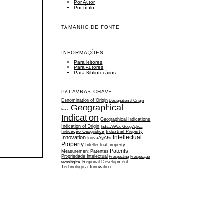
Por Autor
Por título
TAMANHO DE FONTE
INFORMAÇÕES
Para leitores
Para Autores
Para Bibliotecários
PALAVRAS-CHAVE
Denomination of Origin
Designation of Origin
Geographical
Food
Indication
Geographical Indications
Indication of Origin
IndicaÃ§Ã£o GeogrÃ¡fica
Indicação Geográfica
Industrial Property
Intellectual
Innovation
InovaÃ§Ã£o
Property
Intellectual property
Patents
Measurement
Patentes
Propriedade Intelectual
Prospecting
Prospecção
tecnológica.
Regional Development
Technological Innovation