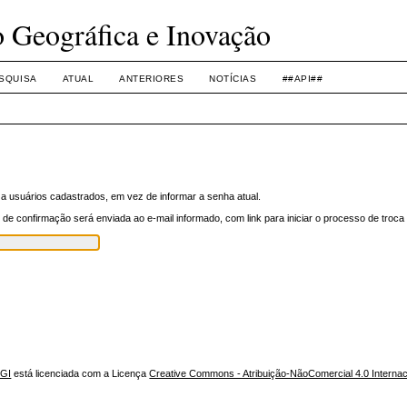
o Geográfica e Inovação
SQUISA
ATUAL
ANTERIORES
NOTÍCIAS
##API##
a usuários cadastrados, em vez de informar a senha atual.
e confirmação será enviada ao e-mail informado, com link para iniciar o processo de troca
NGI
está licenciada com a Licença
Creative Commons - Atribuição-NãoComercial 4.0 Internac