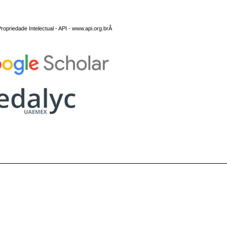
opriedade Intelectual - API - www.api.org.brÂ