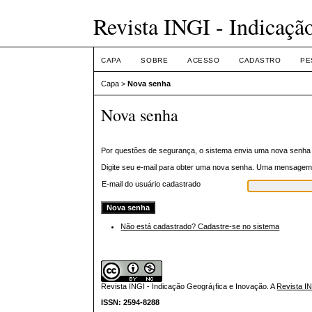
Revista INGI - Indicaçã
CAPA
SOBRE
ACESSO
CADASTRO
PE
Capa
>
Nova senha
Nova senha
Por questões de segurança, o sistema envia uma nova senha 
Digite seu e-mail para obter uma nova senha. Uma mensagem d
E-mail do usuário cadastrado
Não está cadastrado? Cadastre-se no sistema
Revista INGI - Indicação Geográ¡fica e Inovação.
A
Revista I
ISSN: 2594-8288