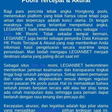
Pools Tercepat & Akurat
Bagi para pencinta tebak angka Hongkong pools,
menemukan platform yang tidak hanya cepat tetapi juga
aman dan terpercaya adalah kunci utama. Di tengah
maraknya situs yang terlambat memperbarui angka,
LEGIANBET hadir membawa standar baru sebagai
Situs
Toto
HK Resmi. Tidak sekadar tempat bermain,
LEGIANBET juga berdiri sebagai penyedia Data Keluaran
HK Pools Tercepat & Akurat yang siap memberikan Anda
informasi hasil pengeluaran secara real-time tanpa
penundaan. Mari bedah mengapa LEGIANBET menjadi
destinasi utama yang paling dicari saat ini!
Sebagai situs
Toto Hk
resmi, LEGIANBET berkomitmen
memberikan jaminan keamanan dan transparansi tingkat
tinggi bagi seluruh penggunanya. Setiap sistem permainan
dan rotasi angka dioperasikan sesuai dengan regulasi
resmi pasaran Hk pools pusat. Hal ini memastikan bahwa
seluruh proses berjalan secara adil atau fair play, tanpa
ada celah manipulasi data, sehingga para pemain dapat
bertaruh dengan rasa tenang dan percaya diri.
Kecepatan, akurasi, dan legalitas adalah tiga pilar utama
yang menjadikan
LEGIANBET
pilihan terdepan saat ini.