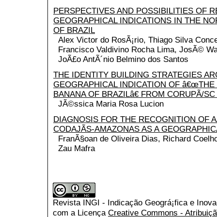
PERSPECTIVES AND POSSIBILITIES OF 
GEOGRAPHICAL INDICATIONS IN THE N
OF BRAZIL
Alex Victor do RosÃ¡rio, Thiago Silva Con
Francisco Valdivino Rocha Lima, JosÃ© Wal
JoÃ£o AntÃ´nio Belmino dos Santos
THE IDENTITY BUILDING STRATEGIES A
GEOGRAPHICAL INDICATION OF â€œTHE
BANANA OF BRAZILâ€ FROM CORUPÃ/SC
JÃ©ssica Maria Rosa Lucion
DIAGNOSIS FOR THE RECOGNITION OF 
CODAJÃS-AMAZONAS AS A GEOGRAPHICA
FranÃ§oan de Oliveira Dias, Richard Coelh
Zau Mafra
Revista INGI - Indicação Geográ¡fica e Inov
com a Licença
Creative Commons - Atribuiçã