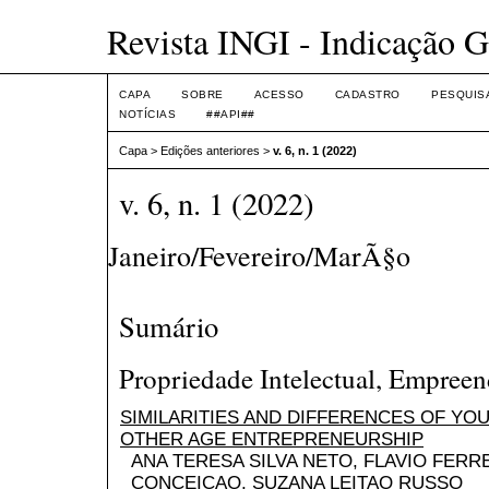
Revista INGI - Indicação G
CAPA
SOBRE
ACESSO
CADASTRO
PESQUIS
NOTÍCIAS
##API##
Capa
>
Edições anteriores
>
v. 6, n. 1 (2022)
v. 6, n. 1 (2022)
Janeiro/Fevereiro/MarÃ§o
Sumário
Propriedade Intelectual, Empree
SIMILARITIES AND DIFFERENCES OF YO
OTHER AGE ENTREPRENEURSHIP
ANA TERESA SILVA NETO, FLAVIO FERR
CONCEICAO, SUZANA LEITAO RUSSO