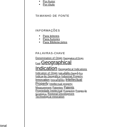
Por Autor
Por título
TAMANHO DE FONTE
INFORMAÇÕES
Para leitores
Para Autores
Para Bibliotecários
PALAVRAS-CHAVE
Denomination of Origin
Designation of Origin
Geographical
Food
Indication
Geographical Indications
Indication of Origin
IndicaÃ§Ã£o GeogrÃ¡fica
Indicação Geográfica
Industrial Property
Intellectual
Innovation
InovaÃ§Ã£o
Property
Intellectual property
Patents
Measurement
Patentes
Propriedade Intelectual
Prospecting
Prospecção
tecnológica.
Regional Development
Technological Innovation
ional