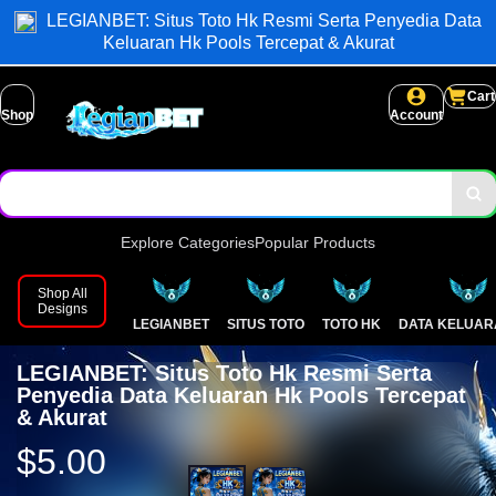
SITUS TOTO HK Terbaru Pasati Menang Besar Hari Ini
LEGIANBET: Situs Toto Hk Resmi Serta Penyedia Data
Keluaran Hk Pools Tercepat & Akurat
Bermain aktif di legianbet pasti gacor maxwin slot
Cart
Menjadi member setia pasti bisa merasakan maxwin
Shop
Account
Explore Categories
Popular Products
Shop All
Designs
LEGIANBET
SITUS TOTO
TOTO HK
DATA KELUAR
LEGIANBET: Situs Toto Hk Resmi Serta
Penyedia Data Keluaran Hk Pools Tercepat
& Akurat
$5.00