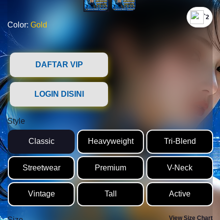
`2
Color:
Gold
DAFTAR VIP
LOGIN DISINI
Style
Classic
Heavyweight
Tri-Blend
Streetwear
Premium
V-Neck
Vintage
Tall
Active
View Size Chart
Size