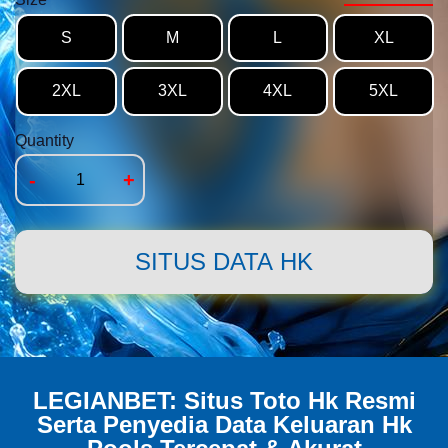
S
M
L
XL
2XL
3XL
4XL
5XL
Quantity
-
+
SITUS DATA HK
LEGIANBET: Situs Toto Hk Resmi
Serta Penyedia Data Keluaran Hk