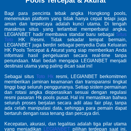
Pools Tercepat & Akurat
Bagi para pencinta tebak angka Hongkong pools,
menemukan platform yang tidak hanya cepat tetapi juga
aman dan terpercaya adalah kunci utama. Di tengah
maraknya situs yang terlambat memperbarui angka,
LEGIANBET hadir membawa standar baru sebagai
Situs
Toto
HK Resmi. Tidak sekadar tempat bermain,
LEGIANBET juga berdiri sebagai penyedia Data Keluaran
HK Pools Tercepat & Akurat yang siap memberikan Anda
informasi hasil pengeluaran secara real-time tanpa
penundaan. Mari bedah mengapa LEGIANBET menjadi
destinasi utama yang paling dicari saat ini!
Sebagai situs
Toto Hk
resmi, LEGIANBET berkomitmen
memberikan jaminan keamanan dan transparansi tingkat
tinggi bagi seluruh penggunanya. Setiap sistem permainan
dan rotasi angka dioperasikan sesuai dengan regulasi
resmi pasaran Hk pools pusat. Hal ini memastikan bahwa
seluruh proses berjalan secara adil atau fair play, tanpa
ada celah manipulasi data, sehingga para pemain dapat
bertaruh dengan rasa tenang dan percaya diri.
Kecepatan, akurasi, dan legalitas adalah tiga pilar utama
yang menjadikan
LEGIANBET
pilihan terdepan saat ini.