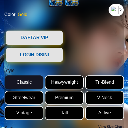
`2
Color:
Gold
DAFTAR VIP
LOGIN DISINI
Style
Classic
Heavyweight
Tri-Blend
Streetwear
Premium
V-Neck
Vintage
Tall
Active
View Size Chart
Size