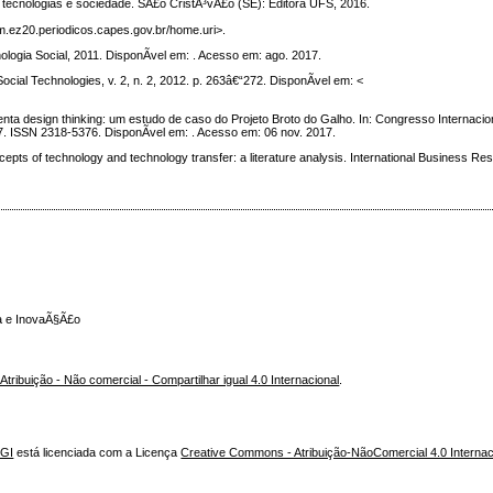
, tecnologias e sociedade. SÃ£o CristÃ³vÃ£o (SE): Editora UFS, 2016.
.ez20.periodicos.capes.gov.br/home.uri>.
logia Social, 2011. DisponÃ­vel em: . Acesso em: ago. 2017.
ial Technologies, v. 2, n. 2, 2012. p. 263â€“272. DisponÃ­vel em: <
>
menta design thinking: um estudo de caso do Projeto Broto do Galho. In: Congresso Internacio
017. ISSN 2318-5376. DisponÃ­vel em: . Acesso em: 06 nov. 2017.
ts of technology and technology transfer: a literature analysis. International Business Rese
ca e InovaÃ§Ã£o
ribuição - Não comercial - Compartilhar igual 4.0 Internacional
.
NGI
está licenciada com a Licença
Creative Commons - Atribuição-NãoComercial 4.0 Internac