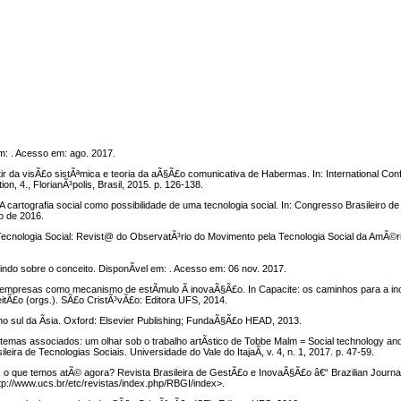
em: . Acesso em: ago. 2017.
ir da visÃ£o sistÃªmica e teoria da aÃ§Ã£o comunicativa de Habermas. In: International Co
n, 4., FlorianÃ³polis, Brasil, 2015. p. 126-138.
rtografia social como possibilidade de uma tecnologia social. In: Congresso Brasileiro d
ro de 2016.
ecnologia Social: Revist@ do ObservatÃ³rio do Movimento pela Tecnologia Social da AmÃ©rica
ndo sobre o conceito. DisponÃ­vel em: . Acesso em: 06 nov. 2017.
empresas como mecanismo de estÃ­mulo Ã inovaÃ§Ã£o. In Capacite: os caminhos para a i
itÃ£o (orgs.). SÃ£o CristÃ³vÃ£o: Editora UFS, 2014.
no sul da Ãsia. Oxford: Elsevier Publishing; FundaÃ§Ã£o HEAD, 2013.
emas associados: um olhar sob o trabalho artÃ­stico de Tobbe Malm = Social technology an
leira de Tecnologias Sociais. Universidade do Vale do ItajaÃ­, v. 4, n. 1, 2017. p. 47-59.
al: o que temos atÃ© agora? Revista Brasileira de GestÃ£o e InovaÃ§Ã£o â€“ Brazilian Jour
http://www.ucs.br/etc/revistas/index.php/RBGI/index>.