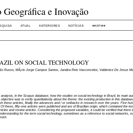
o Geográfica e Inovação
SQUISA
ATUAL
ANTERIORES
NOTÍCIAS
##API##
RAZIL ON SOCIAL TECHNOLOGY
£o Russo, MÃ¡rio Jorge Campos Santos, Jandira Reis Vasconcelos, Valdenice De Jesus Me
 analysis, in the Scopus database, how the studies on social technology in Brazil, its main a
 objective was to verify quantitatively about the theme: the existing production in this databas
sh these articles, finally the advances and / or setbacks in research over the years. Five hu
 Of these, fifty-one articles were published and are of Brazilian origin, which contained the t
ticles and review articles. Considering the proposed variables, it could be verified that there i
 understanding for the term social technology, sometimes as a reference to social networks, 
ssues.