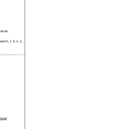
nal de
arch, v. 5, n. 1,
ional