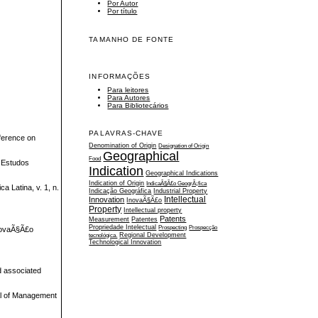
Por Autor
Por título
TAMANHO DE FONTE
INFORMAÇÕES
Para leitores
Para Autores
Para Bibliotecários
PALAVRAS-CHAVE
nference on
Denomination of Origin
Designation of Origin
Geographical
Food
e Estudos
Indication
Geographical Indications
Indication of Origin
IndicaÃ§Ã£o GeogrÃ¡fica
 Latina, v. 1, n.
Indicação Geográfica
Industrial Property
Intellectual
Innovation
InovaÃ§Ã£o
Property
Intellectual property
Patents
Measurement
Patentes
Propriedade Intelectual
Prospecting
Prospecção
novaÃ§Ã£o
tecnológica.
Regional Development
Technological Innovation
d associated
nal of Management