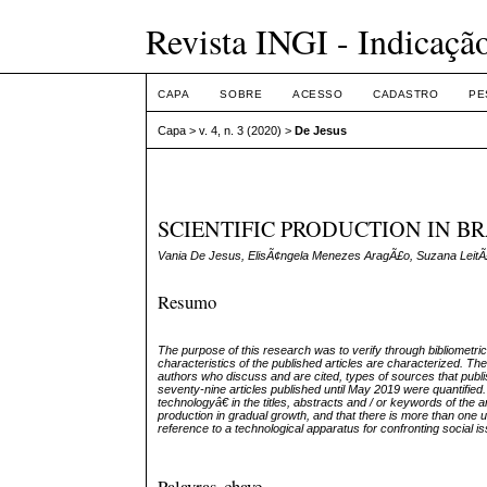
Revista INGI - Indicaçã
CAPA
SOBRE
ACESSO
CADASTRO
PE
Capa
>
v. 4, n. 3 (2020)
>
De Jesus
SCIENTIFIC PRODUCTION IN B
Vania De Jesus, ElisÃ¢ngela Menezes AragÃ£o, Suzana LeitÃ
Resumo
The purpose of this research was to verify through bibliometric
characteristics of the published articles are characterized. The
authors who discuss and are cited, types of sources that publi
seventy-nine articles published until May 2019 were quantified.
technologyâ€ in the titles, abstracts and / or keywords of the ar
production in gradual growth, and that there is more than one
reference to a technological apparatus for confronting social i
Palavras-chave