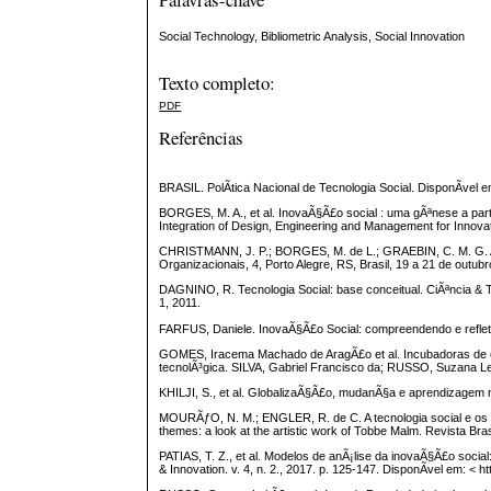
Social Technology, Bibliometric Analysis, Social Innovation
Texto completo:
PDF
Referências
BRASIL. PolÃ­tica Nacional de Tecnologia Social. DisponÃ­vel 
BORGES, M. A., et al. InovaÃ§Ã£o social : uma gÃªnese a part
Integration of Design, Engineering and Management for Innovatio
CHRISTMANN, J. P.; BORGES, M. de L.; GRAEBIN, C. M. G. A ca
Organizacionais, 4, Porto Alegre, RS, Brasil, 19 a 21 de outub
DAGNINO, R. Tecnologia Social: base conceitual. CiÃªncia & T
1, 2011.
FARFUS, Daniele. InovaÃ§Ã£o Social: compreendendo e refleti
GOMES, Iracema Machado de AragÃ£o et al. Incubadoras de 
tecnolÃ³gica. SILVA, Gabriel Francisco da; RUSSO, Suzana Le
KHILJI, S., et al. GlobalizaÃ§Ã£o, mudanÃ§a e aprendizagem 
MOURÃƒO, N. M.; ENGLER, R. de C. A tecnologia social e os t
themes: a look at the artistic work of Tobbe Malm. Revista Brasi
PATIAS, T. Z., et al. Modelos de anÃ¡lise da inovaÃ§Ã£o soci
& Innovation. v. 4, n. 2., 2017. p. 125-147. DisponÃ­vel em: < 