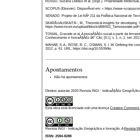
RUSSO, Suzana LeitÃ£o et al. (orgs.). Propriedade intelectual
SCOPUS (Elsevier). DisponÃ­vel em: < https://www-scopuscom
SENADO. Projeto de Lei NÂº 211 da PolÃ­tica Nacional de Tecno
SKARÅ½AUSKAITÄ–, M., Theoretical insights for developing. Soc
https://www.mruni.eu/upload/iblock/d88/002_Tamosiunaite.pdf
TONIAL, Graciele et al. A inovaÃ§Ã£o social a partir da ferra
Conhecimento e InovaÃ§Ã£o â€“ Ciki, [S.l.], v. 1, n. 1, set. 2
WAHAB, S. A.; ROSE, R. C.; OSMAN, S. I. W. Defining the concep
2012. p. 61. URL: https://doi.org/10.5539/ibr.
Apontamentos
Não há apontamentos.
Direitos autorais 2020 Revista INGI - IndicaÃ§Ã£o GeogrÃ¡fi
Esta obra está licenciada sob uma licença
Creative Commons At
Revista INGI - Indicação Geográ¡fica e Inovação.
A
Revista I
ISSN: 2594-8288