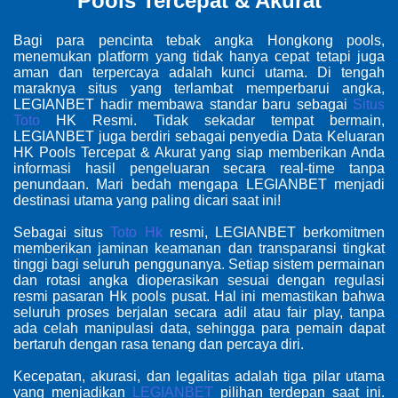
Pools Tercepat & Akurat
Bagi para pencinta tebak angka Hongkong pools,
menemukan platform yang tidak hanya cepat tetapi juga
aman dan terpercaya adalah kunci utama. Di tengah
maraknya situs yang terlambat memperbarui angka,
LEGIANBET hadir membawa standar baru sebagai
Situs
Toto
HK Resmi. Tidak sekadar tempat bermain,
LEGIANBET juga berdiri sebagai penyedia Data Keluaran
HK Pools Tercepat & Akurat yang siap memberikan Anda
informasi hasil pengeluaran secara real-time tanpa
penundaan. Mari bedah mengapa LEGIANBET menjadi
destinasi utama yang paling dicari saat ini!
Sebagai situs
Toto Hk
resmi, LEGIANBET berkomitmen
memberikan jaminan keamanan dan transparansi tingkat
tinggi bagi seluruh penggunanya. Setiap sistem permainan
dan rotasi angka dioperasikan sesuai dengan regulasi
resmi pasaran Hk pools pusat. Hal ini memastikan bahwa
seluruh proses berjalan secara adil atau fair play, tanpa
ada celah manipulasi data, sehingga para pemain dapat
bertaruh dengan rasa tenang dan percaya diri.
Kecepatan, akurasi, dan legalitas adalah tiga pilar utama
yang menjadikan
LEGIANBET
pilihan terdepan saat ini.