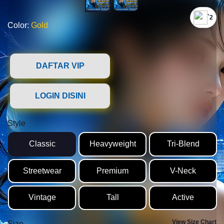
`2
Color:
Gold
DAFTAR VIP
LOGIN DISINI
Style
Classic
Heavyweight
Tri-Blend
Streetwear
Premium
V-Neck
Vintage
Tall
Active
View Size Chart
Size