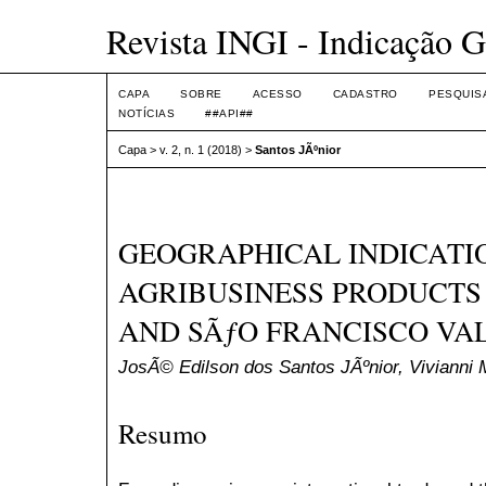
Revista INGI - Indicação G
CAPA
SOBRE
ACESSO
CADASTRO
PESQUIS
NOTÍCIAS
##API##
Capa
>
v. 2, n. 1 (2018)
>
Santos JÃºnior
GEOGRAPHICAL INDICATI
AGRIBUSINESS PRODUCTS 
AND SÃƒO FRANCISCO VA
JosÃ© Edilson dos Santos JÃºnior, Vivianni 
Resumo