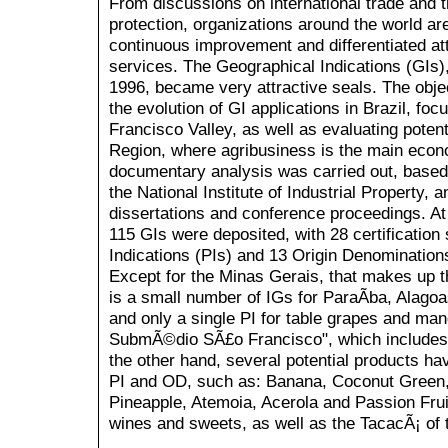
From discussions on international trade and th
protection, organizations around the world ar
continuous improvement and differentiated att
services. The Geographical Indications (GIs),
1996, became very attractive seals. The objec
the evolution of GI applications in Brazil, fo
Francisco Valley, as well as evaluating potenti
Region, where agribusiness is the main econom
documentary analysis was carried out, based
the National Institute of Industrial Property, 
dissertations and conference proceedings. At
115 GIs were deposited, with 28 certificatio
Indications (PIs) and 13 Origin Denomination
Except for the Minas Gerais, that makes up th
is a small number of IGs for ParaÃ­ba, Alag
and only a single PI for table grapes and man
SubmÃ©dio SÃ£o Francisco", which includes
the other hand, several potential products ha
PI and OD, such as: Banana, Coconut Green
Pineapple, Atemoia, Acerola and Passion Fruit,
wines and sweets, as well as the TacacÃ¡ of