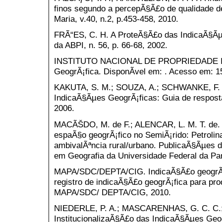
finos segundo a percepÃ§Ã£o de qualidade de
Maria, v.40, n.2, p.453-458, 2010.
FRÃ“ES, C. H. A ProteÃ§Ã£o das IndicaÃ§Ãµe
da ABPI, n. 56, p. 66-68, 2002.
INSTITUTO NACIONAL DE PROPRIEDADE IN
GeogrÃ¡fica. DisponÃ­vel em: . Acesso em: 15
KAKUTA, S. M.; SOUZA, A.; SCHWANKE, F.
IndicaÃ§Ãµes GeogrÃ¡ficas: Guia de respos
2006.
MACÃŠDO, M. de F.; ALENCAR, L. M. T. de.
espaÃ§o geogrÃ¡fico no SemiÃ¡rido: Petrolin
ambivalÃªncia rural/urbano. PublicaÃ§Ãµes
em Geografia da Universidade Federal da Par
MAPA/SDC/DEPTA/CIG. IndicaÃ§Ã£o geogrÃ¡fi
registro de indicaÃ§Ã£o geogrÃ¡fica para pro
MAPA/SDC/ DEPTA/CIG, 2010.
NIEDERLE, P. A.; MASCARENHAS, G. C. C.
InstitucionalizaÃ§Ã£o das IndicaÃ§Ãµes Geog