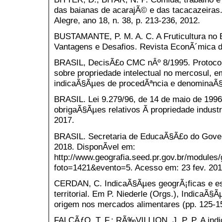
das baianas de acarajÃ© e das tacacazeiras.
Alegre, ano 18, n. 38, p. 213-236, 2012.
BUSTAMANTE, P. M. A. C. A Fruticultura no B
Vantagens e Desafios. Revista EconÃ´mica do
BRASIL, DecisÃ£o CMC nÂº 8/1995. Protoco
sobre propriedade intelectual no mercosul, 
indicaÃ§Ãµes de procedÃªncia e denominaÃ§
BRASIL. Lei 9.279/96, de 14 de maio de 1996
obrigaÃ§Ãµes relativos Ã propriedade indust
2017.
BRASIL. Secretaria de EducaÃ§Ã£o do Gover
2018. DisponÃ­vel em:
http://www.geografia.seed.pr.gov.br/modules/
foto=1421&evento=5. Acesso em: 23 fev. 201
CERDAN, C. IndicaÃ§Ãµes geogrÃ¡ficas e es
territorial. Em P. Niederle (Orgs.), IndicaÃ§
origem nos mercados alimentares (pp. 125-15
FALCÃƒO, T. F.; RÃ‰VILLION, J. P. P. A ind