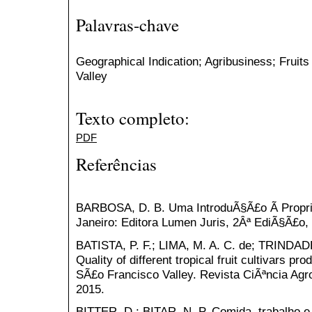
Palavras-chave
Geographical Indication; Agribusiness; Fruit
Valley
Texto completo:
PDF
Referências
BARBOSA, D. B. Uma IntroduÃ§Ã£o Ã Proprie
Janeiro: Editora Lumen Juris, 2Âª EdiÃ§Ã£o,
BATISTA, P. F.; LIMA, M. A. C. de; TRINDADE
Quality of different tropical fruit cultivars pr
SÃ£o Francisco Valley. Revista CiÃªncia Agro
2015.
BITTER, D.; BITAR, N. P. Comida, trabalho e 