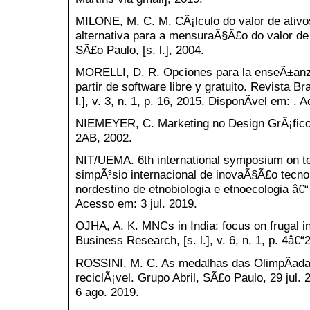
MILONE, M. C. M. CÃ¡lculo do valor de ativo
alternativa para a mensuraÃ§Ã£o do valor de
SÃ£o Paulo, [s. l.], 2004.
MORELLI, D. R. Opciones para la enseÃ±anza
partir de software libre y gratuito. Revista B
l.], v. 3, n. 1, p. 16, 2015. DisponÃ­vel em: .
NIEMEYER, C. Marketing no Design GrÃ¡fico. 
2AB, 2002.
NIT/UEMA. 6th international symposium on tec
simpÃ³sio internacional de inovaÃ§Ã£o tecnol
nordestino de etnobiologia e etnoecologia â€“
Acesso em: 3 jul. 2019.
OJHA, A. K. MNCs in India: focus on frugal in
Business Research, [s. l.], v. 6, n. 1, p. 4â€“
ROSSINI, M. C. As medalhas das OlimpÃ­adas
reciclÃ¡vel. Grupo Abril, SÃ£o Paulo, 29 jul.
6 ago. 2019.