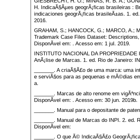
GIESBRECHT, H. O.; MINAS, R. B. A.; GON
H. IndicaÃ§Ãµes geogrÃ¡ficas brasileiras : Br
indicaciones geogrÃ¡ficas brasileÃ±as. 1. ed
2016.
GRAHAM, S.; HANCOCK, G.; MARCO, A.; M
Trademark Case Files Dataset: Descriptions, 
DisponÃ­vel em: . Acesso em: 1 jul. 2019.
INSTITUTO NACIONAL DA PROPRIEDADE INDU
AnÃ¡lise de Marcas. 1. ed. Rio de Janeiro: IN
_______. A criaÃ§Ã£o de uma marca: uma in
e serviÃ§os para as pequenas e mÃ©dias emp
a.
_______. Marcas de alto renome em vigÃªncia
DisponÃ­vel em: . Acesso em: 30 jun. 2019b.
_______. Manual para o depositante de paten
_______. Manual de Marcas do INPI. 2. ed. Ri
DisponÃ­vel em:
_______. O que Ã© IndicaÃ§Ã£o GeogrÃ¡fica 