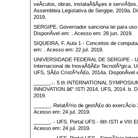
veÃ­culos, obras, instalaÃ§Ãµes e serviÃ§os,
Assembleia Legislativa de Sergipe, 2019a. Di
2019.
SERGIPE. Governador sanciona lei para uso 
DisponÃ­vel em: . Acesso em: 28 jun. 2019.
SIQUEIRA, F. Aula 1 - Conceitos de computaÃ
em: . Acesso em: 22 jul. 2019.
UNIVERSIDADE FEDERAL DE SERGIPE - UFS.
Internacional de InovaÃ§Ã£o TecnolÃ³gica. U
UFS, SÃ£o CristÃ³vÃ£o, 2014a. DisponÃ­vel e
______.-. 5 th INTERNATIONAL SYMPOS
INNOVATION â€“ ISTI 2014, UFS, 2014. b. Dis
2019.
______. RelatÃ³rio de gestÃ£o do exercÃ­cio 
Acesso em: 24 jul. 2019.
______. - UFS. Portal UFS - 6th ISTI e VIII 
Acesso em: 24 jul. 2019.