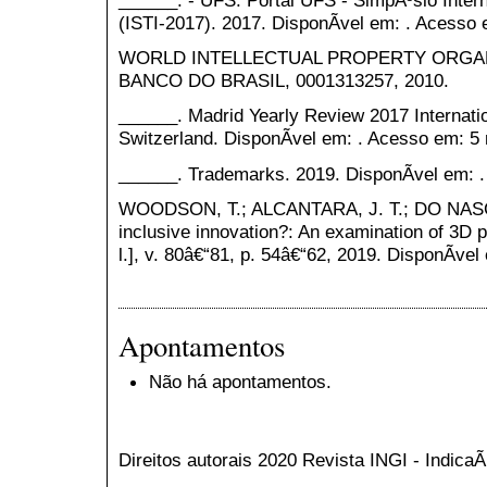
______. - UFS. Portal UFS - SimpÃ³sio Intern
(ISTI-2017). 2017. DisponÃ­vel em: . Acesso 
WORLD INTELLECTUAL PROPERTY ORGANIS
BANCO DO BRASIL, 0001313257, 2010.
______. Madrid Yearly Review 2017 Internati
Switzerland. DisponÃ­vel em: . Acesso em: 5 
______. Trademarks. 2019. DisponÃ­vel em: .
WOODSON, T.; ALCANTARA, J. T.; DO NASCI
inclusive innovation?: An examination of 3D pr
l.], v. 80â€“81, p. 54â€“62, 2019. DisponÃ­ve
Apontamentos
Não há apontamentos.
Direitos autorais 2020 Revista INGI - Indic