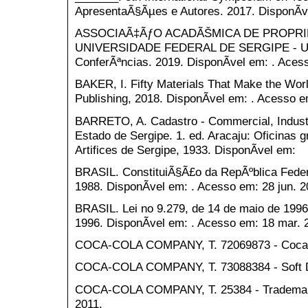
ApresentaÃ§Ãµes e Autores. 2017. DisponÃ­ve
ASSOCIAÃ‡ÃƒO ACADÃŠMICA DE PROPRIE
UNIVERSIDADE FEDERAL DE SERGIPE - UFS
ConferÃªncias. 2019. DisponÃ­vel em: . Aces
BAKER, I. Fifty Materials That Make the Worl
Publishing, 2018. DisponÃ­vel em: . Acesso e
BARRETO, A. Cadastro - Commercial, Industri
Estado de Sergipe. 1. ed. Aracaju: Oficinas 
Artifices de Sergipe, 1933. DisponÃ­vel em:
BRASIL. ConstituiÃ§Ã£o da RepÃºblica Federa
1988. DisponÃ­vel em: . Acesso em: 28 jun. 2
BRASIL. Lei no 9.279, de 14 de maio de 1996. 
1996. DisponÃ­vel em: . Acesso em: 18 mar. 
COCA-COLA COMPANY, T. 72069873 - Coca-C
COCA-COLA COMPANY, T. 73088384 - Soft D
COCA-COLA COMPANY, T. 25384 - Trademark
2011.