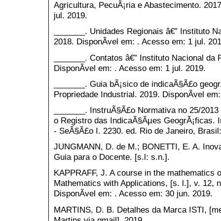
Agricultura, PecuÃ¡ria e Abastecimento. 201
jul. 2019.
_______. Unidades Regionais â€” Instituto Na
2018. DisponÃ­vel em: . Acesso em: 1 jul. 201
_______. Contatos â€” Instituto Nacional da P
DisponÃ­vel em: . Acesso em: 1 jul. 2019.
_______. Guia bÃ¡sico de indicaÃ§Ã£o geogrÃ
Propriedade Industrial. 2019. DisponÃ­vel em:
_______. InstruÃ§Ã£o Normativa no 25/2013 
o Registro das IndicaÃ§Ãµes GeogrÃ¡ficas. In
- SeÃ§Ã£o I. 2230. ed. Rio de Janeiro, Brasil
JUNGMANN, D. de M.; BONETTI, E. A. InovaÃ
Guia para o Docente. [s.l: s.n.].
KAPPRAFF, J. A course in the mathematics o
Mathematics with Applications, [s. l.], v. 12,
DisponÃ­vel em: . Acesso em: 30 jun. 2019.
MARTINS, D. B. Detalhes da Marca ISTI, [m
Martins via gmail], 2019.