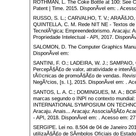
ROTHMAN, L. The Coke Bottle at 100: See 
Patent | Time. 2015. DisponÃ­vel em: . Acess
RUSSO, S. L.; CARVALHO, T. V.; ARAÃšJO, 
QUINTELLA, C. M. Rede NIT NE - Textos de
TecnolÃ³gica; Empreendedorismo. Aracaju: 
Propriedade Intelectual - API, 2017. DisponÃ­
SALOMON, D. The Computer Graphics Manual
DisponÃ­vel em:
SANTINI, F. O.; LADEIRA, W. J.; SAMPAIO, 
PercepÃ§Ã£o de valor, atratividade e intenÃ
tÃ©cnicas de promoÃ§Ã£o de vendas. Revist
NegÃ³cios, [s. l.], 2015. DisponÃ­vel em: . Ac
SANTOS, L. A. C.; DOMINGUES, M. A.; BORTO
marcas segundo o INPI no contexto mundial: 
INTERNATIONAL SYMPOSIUM ON TECHNOL
Aracaju. Anais... Aracaju: AssociaÃ§Ã£o Aca
- API, 2018. DisponÃ­vel em: . Acesso em: 27
SERGIPE. Lei no. 8.504 de 04 de Janeiro 20
utilizaÃ§Ã£o de SÃ­mbolos Oficiais do Estad