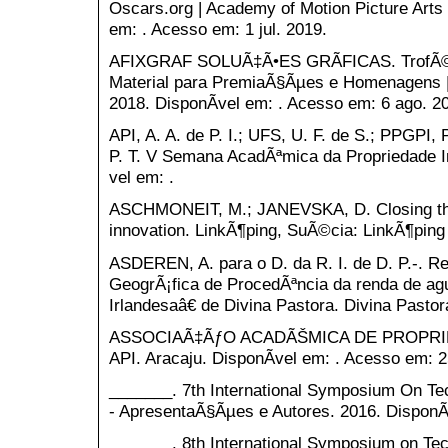
Oscars.org | Academy of Motion Picture Arts
em: . Acesso em: 1 jul. 2019.
AFIXGRAF SOLUÃ‡Ã•ES GRÃFICAS. TrofÃ©u d
Material para PremiaÃ§Ãµes e Homenagens |
2018. DisponÃ­vel em: . Acesso em: 6 ago. 2
API, A. A. de P. I.; UFS, U. F. de S.; PPGPI,
P. T. V Semana AcadÃªmica da Propriedade I
vel em: .
ASCHMONEIT, M.; JANEVSKA, D. Closing the
innovation. LinkÃ¶ping, SuÃ©cia: LinkÃ¶ping 
ASDEREN, A. para o D. da R. I. de D. P.-. 
GeogrÃ¡fica de ProcedÃªncia da renda de a
Irlandesaâ€ de Divina Pastora. Divina Pastora
ASSOCIAÃ‡ÃƒO ACADÃŠMICA DE PROPRIED
API. Aracaju. DisponÃ­vel em: . Acesso em: 25
_______. 7th International Symposium On Tec
- ApresentaÃ§Ãµes e Autores. 2016. DisponÃ­v
_______. 8th International Symposium on Tech