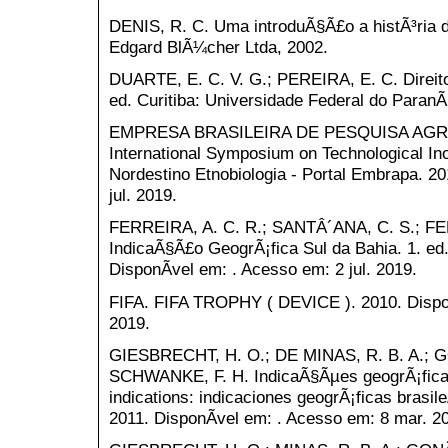
DENIS, R. C. Uma introduÃ§Ã£o a histÃ³ria d
Edgard BlÃ¼cher Ltda, 2002.
DUARTE, E. C. V. G.; PEREIRA, E. C. Direito
ed. Curitiba: Universidade Federal do Paran
EMPRESA BRASILEIRA DE PESQUISA AGR
International Symposium on Technological Ino
Nordestino Etnobiologia - Portal Embrapa. 20
jul. 2019.
FERREIRA, A. C. R.; SANTÂ´ANA, C. S.; F
IndicaÃ§Ã£o GeogrÃ¡fica Sul da Bahia. 1. ed
DisponÃ­vel em: . Acesso em: 2 jul. 2019.
FIFA. FIFA TROPHY ( DEVICE ). 2010. Dispon
2019.
GIESBRECHT, H. O.; DE MINAS, R. B. A.; 
SCHWANKE, F. H. IndicaÃ§Ãµes geogrÃ¡ficas b
indications: indicaciones geogrÃ¡ficas brasi
2011. DisponÃ­vel em: . Acesso em: 8 mar. 2