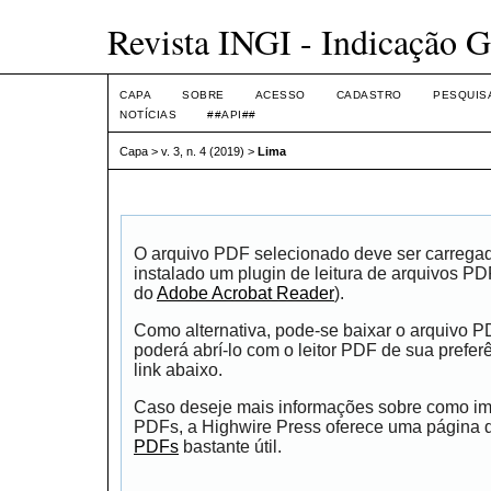
Revista INGI - Indicação G
CAPA
SOBRE
ACESSO
CADASTRO
PESQUIS
NOTÍCIAS
##API##
Capa
>
v. 3, n. 4 (2019)
>
Lima
O arquivo PDF selecionado deve ser carrega
instalado um plugin de leitura de arquivos P
do
Adobe Acrobat Reader
).
Como alternativa, pode-se baixar o arquivo 
poderá abrí-lo com o leitor PDF de sua prefer
link abaixo.
Caso deseje mais informações sobre como impr
PDFs, a Highwire Press oferece uma página
PDFs
bastante útil.