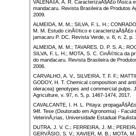
VALENÃ‡A, A. R. CaracterizaÃ§Ã£o fÃ­sica e 
mandacaru. Revista Brasileira de Produtos Agr
2009.
ALMEIDA, M. M.; SILVA, F. L. H.; CONRADO,
M. M. Estudo cinÃ©tico e caracterizaÃ§Ã£o 
jamacaru P. DC. Revista Verde, v. 6, n. 2, p. 
ALMEIDA, M. M.; TAVARES, D. P. S. A.; ROCH
SILVA, F. L. H.; MOTA, S. C. CinÃ©tica da p
do mandacaru. Revista Brasileira de Produtos 
2006.
CARVALHO, A. V., SILVEIRA, T. F. F.; MATTI
GODOY, H. T. Chemical composition and antio
oleracea) genotypes and commercial pulps. J
Agriculture, v. 97, n. 5, p. 1467-1474, 2017.
CAVALCANTE, I. H. L. Pitaya: propagaÃ§Ã£o 
94f. Tese (Doutorado em Agronomia) - Faculd
VeterinÃ¡rias, Universidade Estadual Paulist
DUTRA, J. V. C.; FERREIRA, J. M.; PEREIRA,
GERVÃSIO, S. V.; XAVIER, M. B.; MOTA, M. M