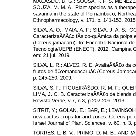
MACÃŠDO, D. G.; SOUSA, F. F. S. MENEZES, 
SOUZA, M. M. A . Plant species as a therapeu
savanna in the state of Pernambuco, Northeas
Ethnopharmacology, v. 171, p. 141-153, 2015
SILVA, A. O.; MAIA, A. F.; SILVA, J. A. S.;
CaracterizaÃ§Ã£o fÃ­sico-quÃ­mica da polpa 
(Cereus jamacaru). In: Encontro Nacional d
Tecnologia/UEPB (ENECT), 2012, Campina Gr
em: 21 jul. 2019.
SILVA, L. R.; ALVES, R. E. AvaliaÃ§Ã£o da 
frutos de â€œmandacaruâ€ (Cereus Jamacaru 
p. 245-250, 2009.
SILVA, S. F.; FIGUEIRÃŠDO, R. M. F.; QUEI
LIMA, J. C. B. CaracterizaÃ§Ã£o de blends d
Revista Verde, v.7, n.3, p.202-206, 2013.
SITRIT, Y.; GOLAN, E.; BAR, E.; LEWINSOHN, 
new cactus crops for arid zones: Cereus pe
Israel Journal of Plant Sciences, v. 60, n. 3,
TORRES, L. B. V.; PRIMO, D. M. B.; ANDRAD