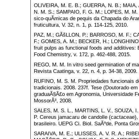
OLIVEIRA, M. E. B.; GUERRA, N. B.; MAIA, 
N. M. S.; SAMPAIO, F. G. M.; LOPES, M. M. T
sico-quÃ­micas de pequis da Chapada do Arari
fruticultura, V. 32, n. 1, p. 114-125, 2010.
PAZ, M.; GÃšLLON, P.; BARROSO, M. F.; C
F.; GOMES, A. M.; BECKER, H.; LONGHINOTT
fruit pulps as functional foods and additives
Food Chemistry, v. 172, p. 462-488, 2015.
REGO, M. M. In vitro seed germination of m
Revista Caatinga, v. 22, n. 4, p. 34-38, 2009.
RUFINO, M. S. M. Propriedades funcionais de 
tradicionais. 2008. 237f. Tese (Doutorado e
graduaÃ§Ã£o em Agronomia, Universidade Fed
MossorÃ³, 2008.
SALES, M. S. L., MARTINS, L. V., SOUZA, I
P. Cereus jamacaru de candolle (cactaceae)
brasileiro. UEPG Ci. Biol. SaÃºde, Ponta Gros
SARAIVA, M. E.; ULISSES, A. V. R. A.; RIBEI