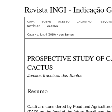
Revista INGI - Indicação G
CAPA
SOBRE
ACESSO
CADASTRO
PESQUIS
NOTÍCIAS
##API##
Capa
>
v. 3, n. 4 (2019)
>
dos Santos
PROSPECTIVE STUDY OF Cer
CACTUS
Jamiles francisca dos Santos
Resumo
Cacti are considered by Food and Agriculture
(FAO) as the food of the future.Brazil has the 