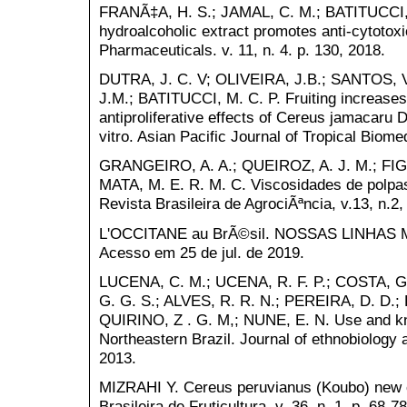
FRANÃ‡A, H. S.; JAMAL, C. M.; BATITUCCI,
hydroalcoholic extract promotes anti-cytotoxi
Pharmaceuticals. v. 11, n. 4. p. 130, 2018.
DUTRA, J. C. V; OLIVEIRA, J.B.; SANTOS, 
J.M.; BATITUCCI, M. C. P. Fruiting increases 
antiproliferative effects of Cereus jamacaru 
vitro. Asian Pacific Journal of Tropical Biomed
GRANGEIRO, A. A.; QUEIROZ, A. J. M.; FI
MATA, M. E. R. M. C. Viscosidades de polpas
Revista Brasileira de AgrociÃªncia, v.13, n.2
L'OCCITANE au BrÃ©sil. NOSSAS LINHAS 
Acesso em 25 de jul. de 2019.
LUCENA, C. M.; UCENA, R. F. P.; COSTA, 
G. G. S.; ALVES, R. R. N.; PEREIRA, D. D.; 
QUIRINO, Z . G. M,; NUNE, E. N. Use and k
Northeastern Brazil. Journal of ethnobiology a
2013.
MIZRAHI Y. Cereus peruvianus (Koubo) new ca
Brasileira de Fruticultura. v. 36, n. 1, p. 68-7