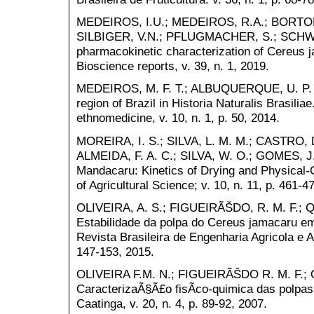
MEDEIROS, I.U.; MEDEIROS, R.A.; BORTOL
SILBIGER, V.N.; PFLUGMACHER, S.; SCHWAR
pharmacokinetic characterization of Cereus ja
Bioscience reports, v. 39, n. 1, 2019.
MEDEIROS, M. F. T.; ALBUQUERQUE, U. P. Fo
region of Brazil in Historia Naturalis Brasilia
ethnomedicine, v. 10, n. 1, p. 50, 2014.
MOREIRA, I. S.; SILVA, L. M. M.; CASTRO, D.
ALMEIDA, F. A. C.; SILVA, W. O.; GOMES, J. P
Mandacaru: Kinetics of Drying and Physical-
of Agricultural Science; v. 10, n. 11, p. 461-4
OLIVEIRA, A. S.; FIGUEIRÃŠDO, R. M. F.; Q
Estabilidade da polpa do Cereus jamacaru e
Revista Brasileira de Engenharia Agricola e Am
147-153, 2015.
OLIVEIRA F.M. N.; FIGUEIRÃŠDO R. M. F.; 
CaracterizaÃ§Ã£o fisÃ­co-quimica das polpa
Caatinga, v. 20, n. 4, p. 89-92, 2007.