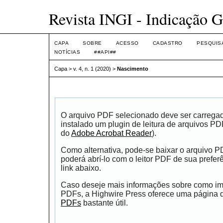
Revista INGI - Indicação G
CAPA
SOBRE
ACESSO
CADASTRO
PESQUIS
NOTÍCIAS
##API##
Capa
>
v. 4, n. 1 (2020)
>
Nascimento
O arquivo PDF selecionado deve ser carrega
instalado um plugin de leitura de arquivos P
do
Adobe Acrobat Reader
).
Como alternativa, pode-se baixar o arquivo 
poderá abrí-lo com o leitor PDF de sua prefer
link abaixo.
Caso deseje mais informações sobre como impr
PDFs, a Highwire Press oferece uma página
PDFs
bastante útil.