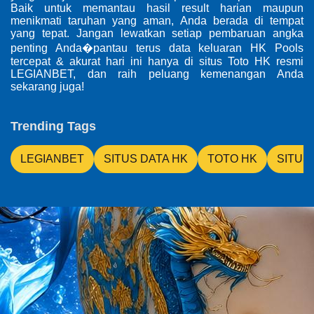
Baik untuk memantau hasil result harian maupun
menikmati taruhan yang aman, Anda berada di tempat
yang tepat. Jangan lewatkan setiap pembaruan angka
penting Anda�pantau terus data keluaran HK Pools
tercepat & akurat hari ini hanya di situs Toto HK resmi
LEGIANBET, dan raih peluang kemenangan Anda
sekarang juga!
Trending Tags
LEGIANBET
SITUS DATA HK
TOTO HK
SITUS