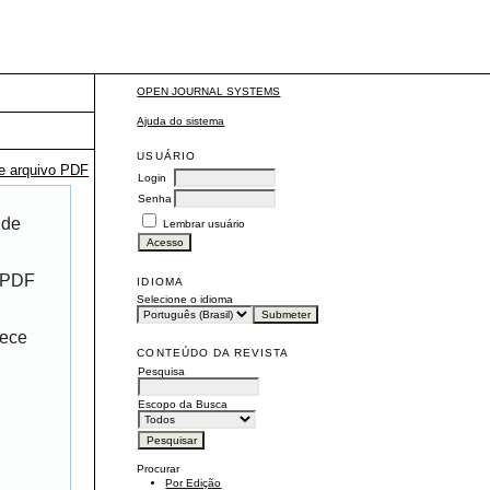
OPEN JOURNAL SYSTEMS
Ajuda do sistema
USUÁRIO
te arquivo PDF
Login
Senha
 de
Lembrar usuário
r PDF
IDIOMA
Selecione o idioma
rece
CONTEÚDO DA REVISTA
Pesquisa
Escopo da Busca
Procurar
Por Edição