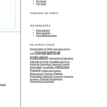
Por Autor
Por título
TAMANHO DE FONTE
INFORMAÇÕES
Para leitores
Para Autores
Para Bibliotecários
PALAVRAS-CHAVE
Denomination of Origin
Designation of Origin
Geographical
Food
Indication
Geographical Indications
Indication of Origin
IndicaÃ§Ã£o GeogrÃ¡fica
Indicação Geográfica
Industrial Property
Intellectual
Innovation
InovaÃ§Ã£o
Property
Intellectual property
Patents
Measurement
Patentes
Propriedade Intelectual
Prospecting
Prospecção
tecnológica.
Regional Development
Technological Innovation
ional