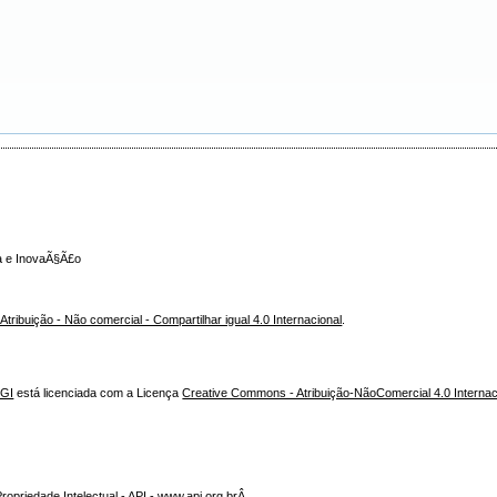
ca e InovaÃ§Ã£o
ribuição - Não comercial - Compartilhar igual 4.0 Internacional
.
NGI
está licenciada com a Licença
Creative Commons - Atribuição-NãoComercial 4.0 Internac
opriedade Intelectual - API - www.api.org.brÂ