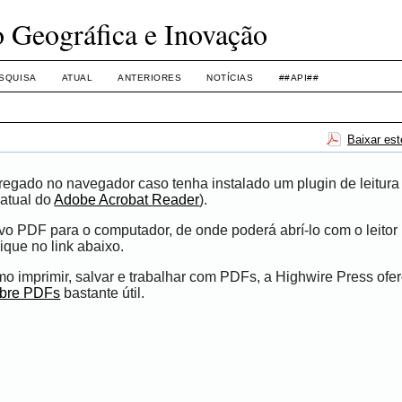
o Geográfica e Inovação
SQUISA
ATUAL
ANTERIORES
NOTÍCIAS
##API##
Baixar es
egado no navegador caso tenha instalado um plugin de leitura
atual do
Adobe Acrobat Reader
).
ivo PDF para o computador, de onde poderá abrí-lo com o leito
ique no link abaixo.
 imprimir, salvar e trabalhar com PDFs, a Highwire Press ofe
obre PDFs
bastante útil.