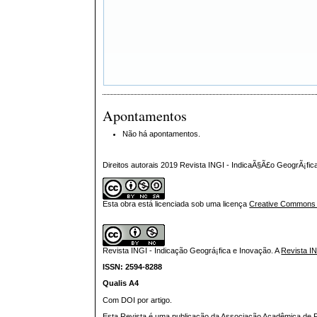
Apontamentos
Não há apontamentos.
Direitos autorais 2019 Revista INGI - IndicaÃ§Ã£o GeogrÃ¡fi
Esta obra está licenciada sob uma licença
Creative Commons At
Revista INGI - Indicação Geográ¡fica e Inovação.
A
Revista I
ISSN: 2594-8288
Qualis A4
Com DOI por artigo.
Esta Revista é uma publicação da Associação Acadêmica de Pr