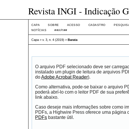
Revista INGI - Indicação G
CAPA
SOBRE
ACESSO
CADASTRO
PESQUIS
NOTÍCIAS
##API##
Capa
>
v. 3, n. 4 (2019)
>
Barata
O arquivo PDF selecionado deve ser carrega
instalado um plugin de leitura de arquivos P
do
Adobe Acrobat Reader
).
Como alternativa, pode-se baixar o arquivo 
poderá abrí-lo com o leitor PDF de sua prefer
link abaixo.
Caso deseje mais informações sobre como impr
PDFs, a Highwire Press oferece uma página
PDFs
bastante útil.