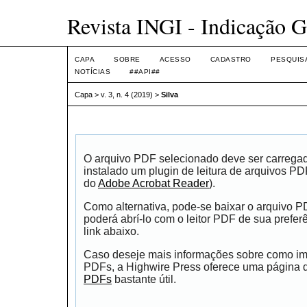
Revista INGI - Indicação G
CAPA
SOBRE
ACESSO
CADASTRO
PESQUIS
NOTÍCIAS
##API##
Capa
>
v. 3, n. 4 (2019)
>
Silva
O arquivo PDF selecionado deve ser carrega
instalado um plugin de leitura de arquivos P
do
Adobe Acrobat Reader
).
Como alternativa, pode-se baixar o arquivo 
poderá abrí-lo com o leitor PDF de sua prefer
link abaixo.
Caso deseje mais informações sobre como impr
PDFs, a Highwire Press oferece uma página
PDFs
bastante útil.