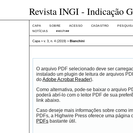
Revista INGI - Indicação G
CAPA
SOBRE
ACESSO
CADASTRO
PESQUIS
NOTÍCIAS
##API##
Capa
>
v. 3, n. 4 (2019)
>
Bianchini
O arquivo PDF selecionado deve ser carrega
instalado um plugin de leitura de arquivos P
do
Adobe Acrobat Reader
).
Como alternativa, pode-se baixar o arquivo 
poderá abrí-lo com o leitor PDF de sua prefer
link abaixo.
Caso deseje mais informações sobre como impr
PDFs, a Highwire Press oferece uma página
PDFs
bastante útil.