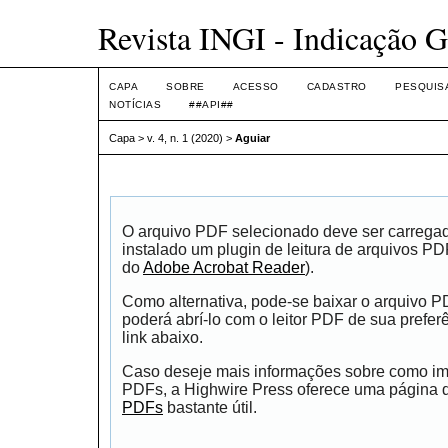
Revista INGI - Indicação G
CAPA
SOBRE
ACESSO
CADASTRO
PESQUIS
NOTÍCIAS
##API##
Capa
>
v. 4, n. 1 (2020)
>
Aguiar
O arquivo PDF selecionado deve ser carrega
instalado um plugin de leitura de arquivos P
do
Adobe Acrobat Reader
).
Como alternativa, pode-se baixar o arquivo 
poderá abrí-lo com o leitor PDF de sua prefer
link abaixo.
Caso deseje mais informações sobre como impr
PDFs, a Highwire Press oferece uma página
PDFs
bastante útil.