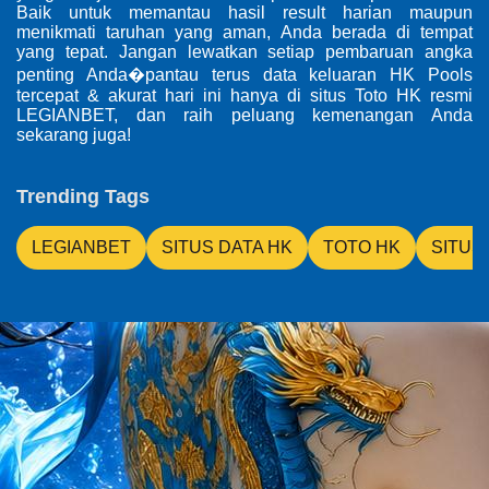
Baik untuk memantau hasil result harian maupun
menikmati taruhan yang aman, Anda berada di tempat
yang tepat. Jangan lewatkan setiap pembaruan angka
penting Anda�pantau terus data keluaran HK Pools
tercepat & akurat hari ini hanya di situs Toto HK resmi
LEGIANBET, dan raih peluang kemenangan Anda
sekarang juga!
Trending Tags
LEGIANBET
SITUS DATA HK
TOTO HK
SITUS