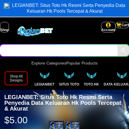
SITUS TOTO HK Terbaru Pasati Menang Besar Hari Ini
LEGIANBET: Situs Toto Hk Resmi Serta Penyedia Data
Keluaran Hk Pools Tercepat & Akurat
Bermain aktif di legianbet pasti gacor maxwin slot
Cart
Menjadi member setia pasti bisa merasakan maxwin
Shop
Account
Explore Categories
Popular Products
Shop All
Designs
LEGIANBET
SITUS TOTO
TOTO HK
DATA KELUAR
LEGIANBET: Situs Toto Hk Resmi Serta
Penyedia Data Keluaran Hk Pools Tercepat
& Akurat
$5.00