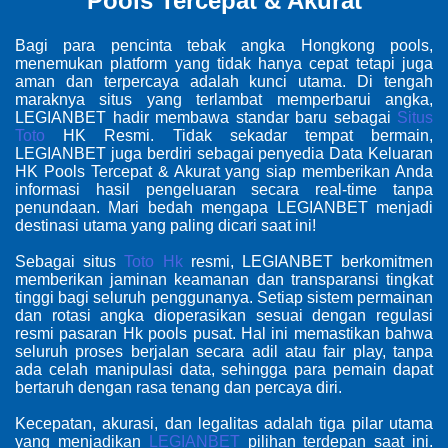
Pools Tercepat & Akurat
Bagi para pencinta tebak angka Hongkong pools,
menemukan platform yang tidak hanya cepat tetapi juga
aman dan terpercaya adalah kunci utama. Di tengah
maraknya situs yang terlambat memperbarui angka,
LEGIANBET hadir membawa standar baru sebagai
Situs
Toto
HK Resmi. Tidak sekadar tempat bermain,
LEGIANBET juga berdiri sebagai penyedia Data Keluaran
HK Pools Tercepat & Akurat yang siap memberikan Anda
informasi hasil pengeluaran secara real-time tanpa
penundaan. Mari bedah mengapa LEGIANBET menjadi
destinasi utama yang paling dicari saat ini!
Sebagai situs
Toto Hk
resmi, LEGIANBET berkomitmen
memberikan jaminan keamanan dan transparansi tingkat
tinggi bagi seluruh penggunanya. Setiap sistem permainan
dan rotasi angka dioperasikan sesuai dengan regulasi
resmi pasaran Hk pools pusat. Hal ini memastikan bahwa
seluruh proses berjalan secara adil atau fair play, tanpa
ada celah manipulasi data, sehingga para pemain dapat
bertaruh dengan rasa tenang dan percaya diri.
Kecepatan, akurasi, dan legalitas adalah tiga pilar utama
yang menjadikan
LEGIANBET
pilihan terdepan saat ini.