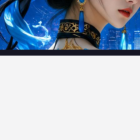
Don't love it? We'll fix it. For free.
100% Free Exchanges.
LEGIANBET
Support
About Us