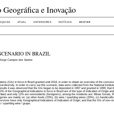
o Geográfica e Inovação
SQUISA
ATUAL
ANTERIORES
NOTÍCIAS
##API##
SCENARIO IN BRAZIL
o Jorge Campos dos Santos
tions (GIs) in force in Brazil granted until 2018, in order to obtain an overview of the concess
ral diversity. In order to carry out this scenario, data were collected from the National Institute
results it was observed that the GIs began to be deposited in 1997 and granted in 1999; that
% of the Geographical Indications in force in Brazil are of the type of Indication of Origin a
zilian) and only 12% are nonresidents (foreigners); among the residents are: Minas Gerais, 
es are mainly on: (a) other foods (23%), (b) wine / sparkling wines (20%), (c) handicrafts 
) IT services have only Geographical Indications of Indication of Origin; and that the GIs of non-r
e / sparkling wine / grape.