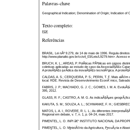
Palavras-chave
Geographical Indication; Denomination of Origin; Indication of O
Texto completo:
PDF
Referências
BRASIL. Lei nÂº 9.279, de 14 de maio de 1996. Regula direitos 
http://www.planalto.gov.br/ccivil_03/Leis/L9279.htm>. Acesso e
BRUCH, K. L.; AREAS, P. PolÃ­ticas PÃºblicas em signos dist
coletivas aplicadas ao estudo de caso da AssociaÃ§Ã£o Catarin
A proteÃ§Ã£o jurÃ­dica da inovaÃ§Ã£o tecnolÃ³gica. A proteÃ§
CALDAS, A. S.; CERQUEIRA, P. S.; PERIN, T. F. Mais alÃ©m d
local. RDE. Revista de Desenvolvimento EconÃ´mico, Salvador,
FABRIS, J. P.; MACHADO, G. J. C.; GOMES, I. M. A. EvoluÃ§Ã
395, 2012.
GLASS, R. F.; CASTRO, A. M. G. As indicaÃ§Ãµes geogrÃ¡fica
KAKUTA, S. M.; SOUZA, A. L.; SCHWANKE, F. H.; GIESBRECHT,
MATOS, L. A. I.; ROVERE, R. L. L.; As diferentes interpretaÃ
Regional em debate, v. 7, n. 1, p. 04-24, maio 2017.
PIMENTEL, L. O. INPI â€“ INSTITUTO NACIONAL DA PROPRI
PIMENTEL, L. O. MinistÃ©rio da Agricultura, PecuÃ¡ria e Abas