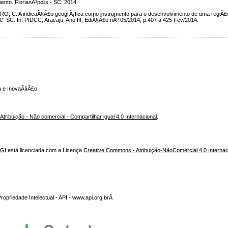
ento. FlorianÃ³polis - SC: 2014.
O, C. A indicaÃ§Ã£o geogrÃ¡fica como instrumento para o desenvolvimento de uma regiÃ£
 SC. In: PIDCC, Aracaju, Ano III, EdiÃ§Ã£o nÂº 05/2014, p.407 a 425 Fev/2014.
ca e InovaÃ§Ã£o
ribuição - Não comercial - Compartilhar igual 4.0 Internacional
.
NGI
está licenciada com a Licença
Creative Commons - Atribuição-NãoComercial 4.0 Internac
opriedade Intelectual - API - www.api.org.brÂ