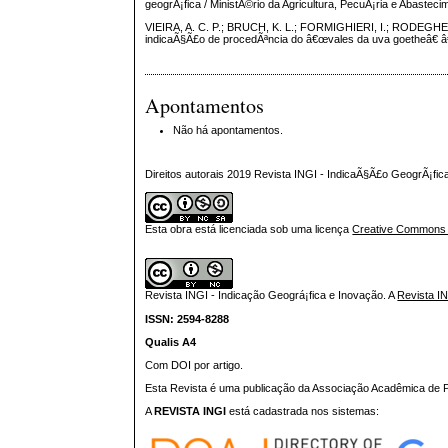
geogrÃ¡fica / MinistÃ©rio da Agricultura, PecuÃ¡ria e Abastecim
VIEIRA, A. C. P.; BRUCH, K. L.; FORMIGHIERI, I.; RODEGHER
indicaÃ§Ã£o de procedÃªncia do â€œvales da uva goetheâ€ â€“
Apontamentos
Não há apontamentos.
Direitos autorais 2019 Revista INGI - IndicaÃ§Ã£o GeogrÃ¡fi
Esta obra está licenciada sob uma licença
Creative Commons At
Revista INGI - Indicação Geográ¡fica e Inovação.
A
Revista I
ISSN: 2594-8288
Qualis A4
Com DOI por artigo.
Esta Revista é uma publicação da Associação Acadêmica de Pr
A
REVISTA INGI
está cadastrada nos sistemas: