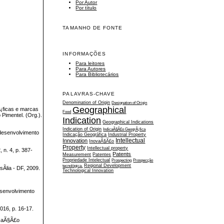
Por Autor
Por título
TAMANHO DE FONTE
INFORMAÇÕES
Para leitores
Para Autores
Para Bibliotecários
PALAVRAS-CHAVE
Denomination of Origin
Designation of Origin
Geographical
Ã¡ficas e marcas
Food
 Pimentel. (Org.).
Indication
Geographical Indications
Indication of Origin
IndicaÃ§Ã£o GeogrÃ¡fica
 desenvolvimento
Indicação Geográfica
Industrial Property
Intellectual
Innovation
InovaÃ§Ã£o
Property
Intellectual property
n. 4, p. 387-
Patents
Measurement
Patentes
Propriedade Intelectual
Prospecting
Prospecção
tecnológica.
Regional Development
­lia - DF, 2009.
Technological Innovation
esenvolvimento
6, p. 16-17.
icaÃ§Ã£o