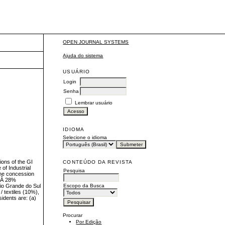
OPEN JOURNAL SYSTEMS
Ajuda do sistema
USUÁRIO
Login
Senha
Lembrar usuário
IDIOMA
Selecione o idioma
ions of the GI
CONTEÚDO DA REVISTA
 of Industrial
Pesquisa
 the concession
ndÂ 28%
Escopo da Busca
Rio Grande do Sul
/ textiles (10%),
esidents are: (a)
Procurar
Por Edição