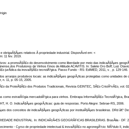
rigin
e obrigaÃ§Ãµes relativos Ã propriedade industrial. DisponÃ­vel em: <
m: 11 fev. 2019.
intivos: a promoÃ§Ã£o do desenvolvimento como liberdade por meio das indicaÃ§Ãµes geogr
ense dos Produtores de Vinhos Finos de Altitude ACAVITIS. In: Salete Oro Boff; Luiz Otavio
Ã£o jurÃ­dica da inovaÃ§Ã£o tecnolÃ³gica. Passo Fundo - RS: EdIMED, 2011, v. , p. 129-146.
os arranjos produtivos locais: as indicaÃ§Ãµes geogrÃ¡ficas protegidas como unidades de
 n. 11, p. 05-15, 2005.
£o da ProteÃ§Ã£o dos Produtos Tradicionais, Revista GEINTEC, SÃ£o CristÃ³vÃ£o, vol. 02, 
s como estratÃ©gia mercadolÃ³gica para vinhos. Embrapa InformaÃ§Ã£o TecnolÃ³gica, BrasÃ
 H. O. IndicaÃ§Ãµes geogrÃ¡ficas: guia de respostas. Porto Alegre: Sebrae-RS, 2006.
§Ãµes dos conceitos de indicaÃ§Ãµes geogrÃ¡ficas por instituiÃ§Ãµes brasileiras. DRd â€“ D
EDADE INDUSTRIAL. In: INDICAÃ‡Ã•ES GEOGRÃFICAS BRASILEIRAS. BrasÃ­lia - DF: 201
tecimento - Curso de propriedade intelectual & inovaÃ§Ã£o no agronegÃ³cio: MÃ³dulo II, ind