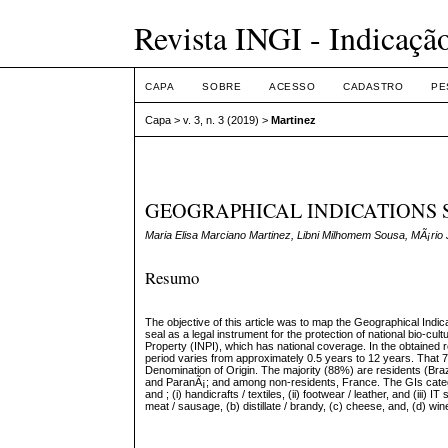
Revista INGI - Indicaçã
CAPA
SOBRE
ACESSO
CADASTRO
PE
Capa
>
v. 3, n. 3 (2019)
>
Martinez
GEOGRAPHICAL INDICATIONS 
Maria Elisa Marciano Martinez, Libni Milhomem Sousa, MÃ¡ri
Resumo
The objective of this article was to map the Geographical Indica
seal as a legal instrument for the protection of national bio-cultu
Property (INPI), which has national coverage. In the obtained 
period varies from approximately 0.5 years to 12 years. That 72
Denomination of Origin. The majority (88%) are residents (Bra
and ParanÃ¡; and among non-residents, France. The GIs categori
and ; (i) handicrafts / textiles, (ii) footwear / leather, and (iii
meat / sausage, (b) distillate / brandy, (c) cheese, and, (d) win