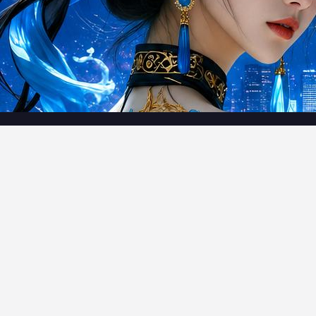
Don't love it? We'll fix it. For free.
100% Free Exchanges.
LEGIANBET
Support
About Us