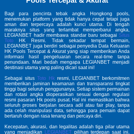
Pools Tercepat & Akurat
Bagi para pencinta tebak angka Hongkong pools,
menemukan platform yang tidak hanya cepat tetapi juga
aman dan terpercaya adalah kunci utama. Di tengah
maraknya situs yang terlambat memperbarui angka,
LEGIANBET hadir membawa standar baru sebagai
Situs
Toto
HK Resmi. Tidak sekadar tempat bermain,
LEGIANBET juga berdiri sebagai penyedia Data Keluaran
HK Pools Tercepat & Akurat yang siap memberikan Anda
informasi hasil pengeluaran secara real-time tanpa
penundaan. Mari bedah mengapa LEGIANBET menjadi
destinasi utama yang paling dicari saat ini!
Sebagai situs
Toto Hk
resmi, LEGIANBET berkomitmen
memberikan jaminan keamanan dan transparansi tingkat
tinggi bagi seluruh penggunanya. Setiap sistem permainan
dan rotasi angka dioperasikan sesuai dengan regulasi
resmi pasaran Hk pools pusat. Hal ini memastikan bahwa
seluruh proses berjalan secara adil atau fair play, tanpa
ada celah manipulasi data, sehingga para pemain dapat
bertaruh dengan rasa tenang dan percaya diri.
Kecepatan, akurasi, dan legalitas adalah tiga pilar utama
yang menjadikan
LEGIANBET
pilihan terdepan saat ini.