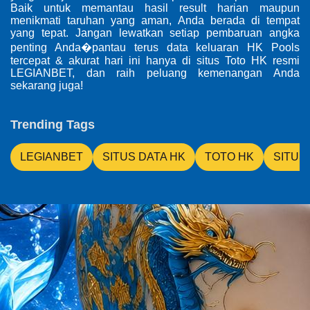
Baik untuk memantau hasil result harian maupun
menikmati taruhan yang aman, Anda berada di tempat
yang tepat. Jangan lewatkan setiap pembaruan angka
penting Anda�pantau terus data keluaran HK Pools
tercepat & akurat hari ini hanya di situs Toto HK resmi
LEGIANBET, dan raih peluang kemenangan Anda
sekarang juga!
Trending Tags
LEGIANBET
SITUS DATA HK
TOTO HK
SITUS