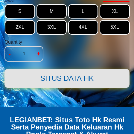
S
M
L
XL
2XL
3XL
4XL
5XL
Quantity
-
+
SITUS DATA HK
LEGIANBET: Situs Toto Hk Resmi
Serta Penyedia Data Keluaran Hk