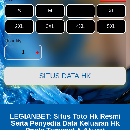
S
M
L
XL
2XL
3XL
4XL
5XL
Quantity
-
+
SITUS DATA HK
LEGIANBET: Situs Toto Hk Resmi
Serta Penyedia Data Keluaran Hk