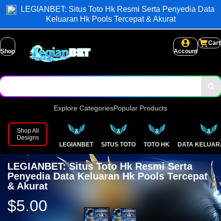
SITUS TOTO HK Terbaru Pasati Menang Besar Hari Ini
LEGIANBET: Situs Toto Hk Resmi Serta Penyedia Data
Keluaran Hk Pools Tercepat & Akurat
Bermain aktif di legianbet pasti gacor maxwin slot
Cart
Menjadi member setia pasti bisa merasakan maxwin
Shop
Account
Explore Categories
Popular Products
Shop All
Designs
LEGIANBET
SITUS TOTO
TOTO HK
DATA KELUAR
LEGIANBET: Situs Toto Hk Resmi Serta
Penyedia Data Keluaran Hk Pools Tercepat
& Akurat
$5.00