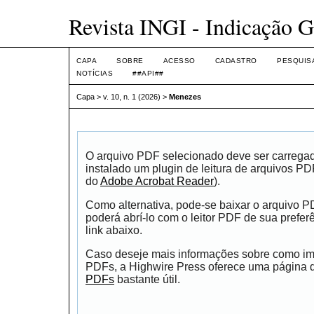
Revista INGI - Indicação G
CAPA
SOBRE
ACESSO
CADASTRO
PESQUIS
NOTÍCIAS
##API##
Capa
>
v. 10, n. 1 (2026)
>
Menezes
O arquivo PDF selecionado deve ser carrega
instalado um plugin de leitura de arquivos P
do
Adobe Acrobat Reader
).
Como alternativa, pode-se baixar o arquivo 
poderá abrí-lo com o leitor PDF de sua prefer
link abaixo.
Caso deseje mais informações sobre como impr
PDFs, a Highwire Press oferece uma página
PDFs
bastante útil.